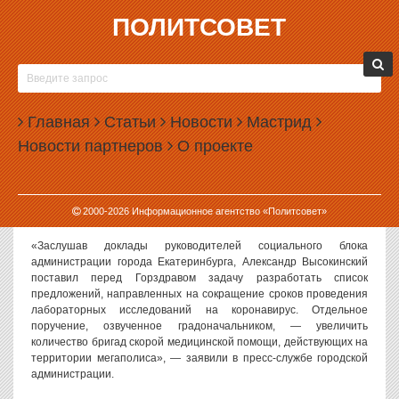
ПОЛИТСОВЕТ
16.07.2020, 10:17
В ЕКАТЕРИНБУРГЕ УСКОРЯТ СРОКИ
ПРОВЕДЕНИЯ ТЕСТОВ НА КОРОНАВИРУС
Главная
Статьи
Новости
Мастрид
Глава Екатеринбурга Александр Высокинский поручил ускорить
Новости партнеров
О проекте
проведение в городе тестов на коронавирус.
Такое поручение было озвучено на заседании городского
оперативного штаба по предупреждению возникновения и
2000-
2026
Информационное агентство «Политсовет»
распространения COVID-19.
«Заслушав доклады руководителей социального блока
администрации города Екатеринбурга, Александр Высокинский
поставил перед Горздравом задачу разработать список
предложений, направленных на сокращение сроков проведения
лабораторных исследований на коронавирус. Отдельное
поручение, озвученное градоначальником, — увеличить
количество бригад скорой медицинской помощи, действующих на
территории мегаполиса», — заявили в пресс-службе городской
администрации.