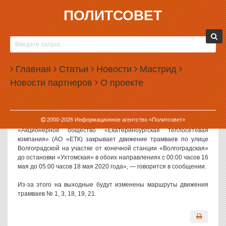
ПОЛИТСОВЕТ
15.05.2020, 15:58
В ЕКАТЕРИНБУРГЕ ЗАКРОЮТ ДВИЖЕНИЕ
ТРАМВАЕВ ПО ВОЛГОГРАДСКОЙ
Главная
Статьи
Новости
Мастрид
В Екатеринбурге в ближайшие выходные будет закрыто
Новости партнеров
О проекте
движение трамваев по улице Волгоградской.
Как сообщили в пресс-службе городской администрации,
перекрытие пройдет из-за ремонта тепломагистрали.
2000-
2026
Информационное агентство «Политсовет»
«Акционерное общество «Екатеринбургская теплосетевая
компания» (АО «ЕТК) закрывает движение трамваев по улице
Волгоградской на участке от конечной станции «Волгоградская»
до остановки «Ухтомская» в обоих направлениях с 00:00 часов 16
мая до 05:00 часов 18 мая 2020 года», — говорится в сообщении.
Из-за этого на выходные будут изменены маршруты движения
трамваев № 1, 3, 18, 19, 21.