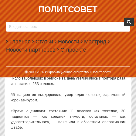
ПОЛИТСОВЕТ
21.04.2020, 12:37
В СВЕРДЛОВСКОЙ ОБЛАСТИ ПОДТВЕРДИЛИ
84 НОВЫХ СЛУЧАЯ КОРОНАВИРУСА
Главная
Статьи
Новости
Мастрид
В Свердловской области за прошедшие сутки официально
Новости партнеров
О проекте
подтверждено 84 новых случая коронавируса. Большинство из
них заразилось в ЦГБ № 1.
Данные о количестве зараженных по состоянию на 21 апреля
2000-
2026
Информационное агентство «Политсовет»
2020 года приводит федеральный оперативный штаб. Общее
число заболевших в регионе за день увеличилось в полтора раза
и составило 233 человека.
55 пациентов выздоровело, умер один человек, зараженный
коронавирусом.
«Врачи оценивают состояние 11 человек как тяжелое, 30
пациентов — как средней тяжести, остальных — как
удовлетворительное», — пояснили в областном оперативном
штабе.