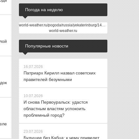
ода
Погода на неделю
world-weather.ru/pogoda/russia/yekaterinburg/14days/
world-weather.ru
лой
Популярные новости
16.07.2026
Патриарх Кирилл назвал советских
правителей безумными
док
10.07.2026
И снова Первоуральск: удастся
областным властям успокоить
проблемный город?
еле
23.07.2026
Будущее без Кабца: к чему приведет