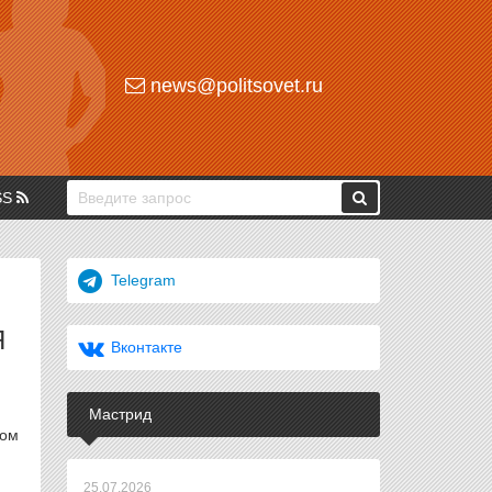
news@politsovet.ru
SS
Telegram
Я
Вконтакте
Мастрид
ном
25.07.2026