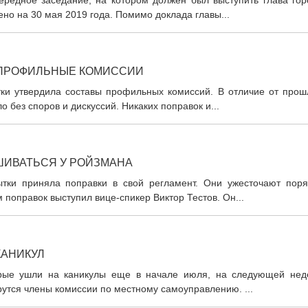
ередное заседание, на котором должен был выступить глава гор
но на 30 мая 2019 года. Помимо доклада главы...
 ПРОФИЛЬНЫЕ КОМИССИИ
тки утвердила составы профильных комиссий. В отличие от прош
 без споров и дискуссий. Никаких поправок и...
ШИВАТЬСЯ У РОЙЗМАНА
ытки приняла поправки в свой регламент. Они ужесточают поря
поправок выступил вице-спикер Виктор Тестов. Он...
КАНИКУЛ
торые ушли на каникулы еще в начале июля, на следующей нед
рутся члены комиссии по местному самоуправлению. ...