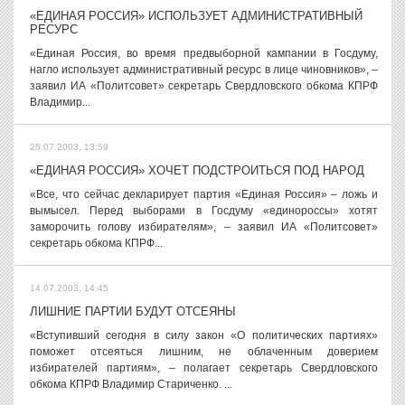
«ЕДИНАЯ РОССИЯ» ИСПОЛЬЗУЕТ АДМИНИСТРАТИВНЫЙ
РЕСУРС
«Единая Россия, во время предвыборной кампании в Госдуму,
нагло использует административный ресурс в лице чиновников», –
заявил ИА «Политсовет» секретарь Свердловского обкома КПРФ
Владимир...
25.07.2003, 13:59
«ЕДИНАЯ РОССИЯ» ХОЧЕТ ПОДСТРОИТЬСЯ ПОД НАРОД
«Все, что сейчас декларирует партия «Единая Россия» – ложь и
вымысел. Перед выборами в Госдуму «единороссы» хотят
заморочить голову избирателям», – заявил ИА «Политсовет»
секретарь обкома КПРФ...
14.07.2003, 14:45
ЛИШНИЕ ПАРТИИ БУДУТ ОТСЕЯНЫ
«Вступивший сегодня в силу закон «О политических партиях»
поможет отсеяться лишним, не облаченным доверием
избирателей партиям», – полагает секретарь Свердловского
обкома КПРФ Владимир Стариченко. ...