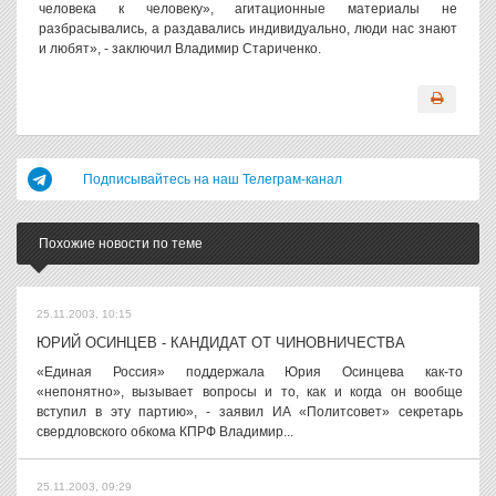
человека к человеку», агитационные материалы не
разбрасывались, а раздавались индивидуально, люди нас знают
и любят», - заключил Владимир Стариченко.
Подписывайтесь на наш Телеграм-канал
Похожие новости по теме
25.11.2003, 10:15
ЮРИЙ ОСИНЦЕВ - КАНДИДАТ ОТ ЧИНОВНИЧЕСТВА
«Единая Россия» поддержала Юрия Осинцева как-то
«непонятно», вызывает вопросы и то, как и когда он вообще
вступил в эту партию», - заявил ИА «Политсовет» секретарь
свердловского обкома КПРФ Владимир...
25.11.2003, 09:29