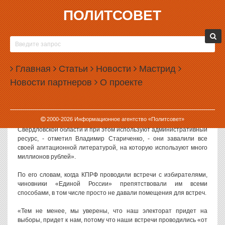
ПОЛИТСОВЕТ
02.12.2003, 11:05
КОММУНИСТЫ УВЕРЕНЫ В СВОЕМ
ЭЛЕКТОРАТЕ
Главная
Статьи
Новости
Мастрид
«Многие партии крадут коммунистические лозунги и используют
Новости партнеров
О проекте
их в своей агитации», - заявил ИА «Политсовет» секретарь
свердловского обкома КПРФ Владимир Стариченко.
«Кроме того, «Единая Россия» навязывает всем своих
2000-
2026
Информационное агентство «Политсовет»
кандидатов, которые не имеют никакого отношения к
Свердловской области и при этом используют административный
ресурс, - отметил Владимир Стариченко, - они завалили все
своей агитационной литературой, на которую используют много
миллионов рублей».
По его словам, когда КПРФ проводили встречи с избирателями,
чиновники «Единой России» препятствовали им всеми
способами, в том числе просто не давали помещения для встреч.
«Тем не менее, мы уверены, что наш электорат придет на
выборы, придет к нам, потому что наши встречи проводились «от