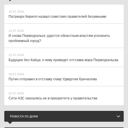
16.07.2026
Патриарх Кирилл назвал советских правителей безумными
10.07.2026
И снова Первоуральск: удастся областным властям успокоить
проблемный город?
23.07.2026
Будущее без Кабца: к чему приведет отставка мэра Первоуральска
29.07.2026
Путин отправил в отставку главу Удмуртии Бречалова
22.07.2026
Сети АЗС оказались не в приоритете у правительства
Новости по дням