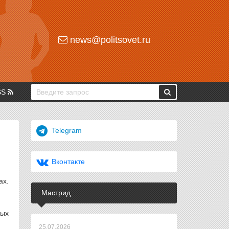
news@politsovet.ru
SS
Telegram
Вконтакте
ах.
Мастрид
вых
25.07.2026