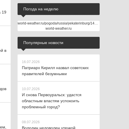
Погода на неделю
 19
world-weather.ru/pogoda/russia/yekaterinburg/14days/
world-weather.ru
Популярные новости
ей в
16.07.2026
Патриарх Кирилл назвал советских
правителей безумными
дов
10.07.2026
И снова Первоуральск: удастся
областным властям успокоить
проблемный город?
08.07.2026
ем,
Володин недоволен утечкой