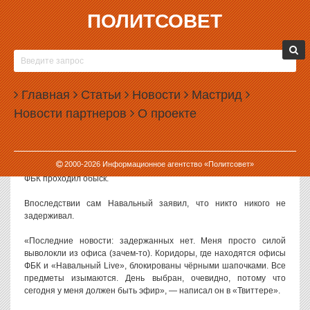
ПОЛИТСОВЕТ
26.12.2019, 17:53
«ЗАДЕРЖАНИЕ» НАВАЛЬНОГО ОКАЗАЛОСЬ
СИЛОВЫМ ВЫДВОРЕНИЕМ ИЗ ОФИСА
Главная
Статьи
Новости
Мастрид
Информация о задержании оппозиционного политика Алексея
Новости партнеров
О проекте
Навального не подтвердилась. На самом деле во время обыска
его силой выволокли из офиса Фонда борьбы с коррупцией.
О «задержании» Навального днем 26 декабря 2019 года
2000-
2026
Информационное агентство «Политсовет»
сообщила его пресс-секретарь Кира Ярмыш. В это время в офисе
ФБК проходил обыск.
Впоследствии сам Навальный заявил, что никто никого не
задерживал.
«Последние новости: задержанных нет. Меня просто силой
выволокли из офиса (зачем-то). Коридоры, где находятся офисы
ФБК и «Навальный Live», блокированы чёрными шапочками. Все
предметы изымаются. День выбран, очевидно, потому что
сегодня у меня должен быть эфир», — написал он в «Твиттере».