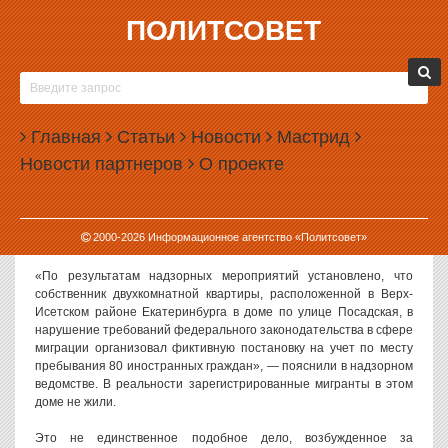
ПОЛИТСОВЕТ
26.12.2019, 14:09
ЕКАТЕРИНБУРЖЕЦ ПРОПИСАЛ В
ДВУХКОМНАТНОЙ КВАРТИРЕ 80 МИГРАНТОВ
Главная
Статьи
Новости
Мастрид
В Екатеринбурге возбуждено уголовное дело о фиктивной
Новости партнеров
О проекте
регистрации в двухкомнатной квартире 80 мигрантов.
Как сообщили в пресс-службе областной прокуратуры,
фигурантом дела стал собственник квартиры в доме на улице
2000-
2026
Информационное агентство «Политсовет»
Посадская.
«По результатам надзорных мероприятий установлено, что
собственник двухкомнатной квартиры, расположенной в Верх-
Исетском районе Екатеринбурга в доме по улице Посадская, в
нарушение требований федерального законодательства в сфере
миграции организовал фиктивную постановку на учет по месту
пребывания 80 иностранных граждан», — пояснили в надзорном
ведомстве. В реальности зарегистрированные мигранты в этом
доме не жили.
Это не единственное подобное дело, возбужденное за