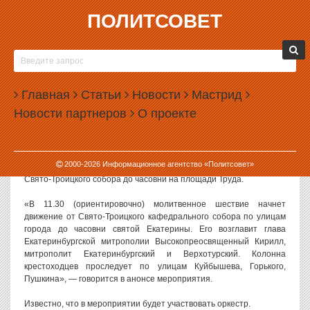
ПОЛИТСОВЕТ
05.12.2019, 12:59
В ЕКАТЕРИНБУРГЕ В ЧЕСТЬ СВЯТОЙ
ЕКАТЕРИНЫ ПРОВЕДУТ КРЕСТНЫЙ ХОД С
Главная
ОРКЕСТРОМ
Статьи
Новости
Мастрид
Новости партнеров
О проекте
В ближайшую субботу в центре Екатеринбурга РПЦ проведет
крестный ход в честь святой Екатерины.
Как сообщили в пресс-службе Екатеринбургской епархии,
2000-
2026
Информационное агентство «Политсовет»
шествие верующих состоится днем 7 декабря 2019 года от
Свято-Троицкого собора до часовни на площади Труда.
«В 11.30 (ориентировочно) молитвенное шествие начнет
движение от Свято-Троицкого кафедрального собора по улицам
города до часовни святой Екатерины. Его возглавит глава
Екатеринбургской митрополии Высокопреосвященный Кирилл,
митрополит Екатеринбургский и Верхотурский. Колонна
крестоходцев проследует по улицам Куйбышева, Горького,
Пушкина», — говорится в анонсе мероприятия.
Известно, что в мероприятии будет участвовать оркестр.