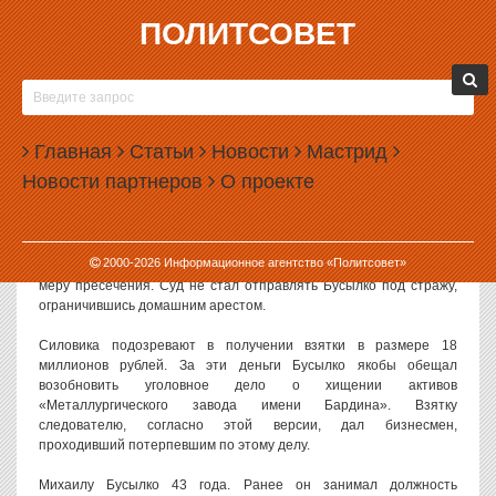
ПОЛИТСОВЕТ
02.12.2019, 09:34
ЗАМГЛАВЫ СВЕРДЛОВСКОГО УПРАВЛЕНИЯ СК
ОТПРАВИЛИ ПОД ДОМАШНИЙ АРЕСТ
Главная
Статьи
Новости
Мастрид
Суд отправил под домашний арест заместителя руководителя
Новости партнеров
О проекте
следственного управления СК по Свердловской области Михаила
Бусылко. Его обвиняют в получении взятки.
О задержании Бусылко стало известно 30 ноября 2019 года. Уже
2000-
2026
Информационное агентство «Политсовет»
на следующий день состоялось заседание суда, избравшего ему
меру пресечения. Суд не стал отправлять Бусылко под стражу,
ограничившись домашним арестом.
Силовика подозревают в получении взятки в размере 18
миллионов рублей. За эти деньги Бусылко якобы обещал
возобновить уголовное дело о хищении активов
«Металлургического завода имени Бардина». Взятку
следователю, согласно этой версии, дал бизнесмен,
проходивший потерпевшим по этому делу.
Михаилу Бусылко 43 года. Ранее он занимал должность