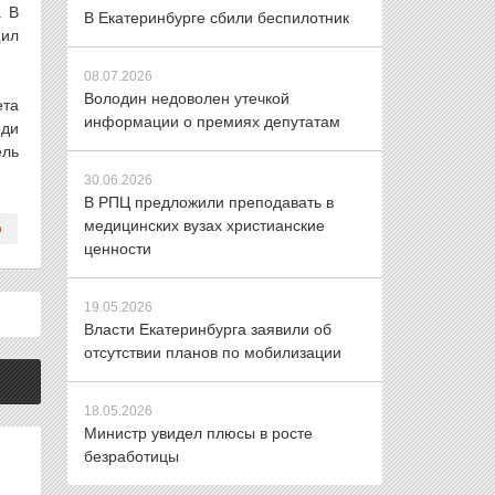
. В
В Екатеринбурге сбили беспилотник
щил
08.07.2026
Володин недоволен утечкой
ета
информации о премиях депутатам
еди
ель
30.06.2026
В РПЦ предложили преподавать в
медицинских вузах христианские
ценности
19.05.2026
Власти Екатеринбурга заявили об
отсутствии планов по мобилизации
18.05.2026
Министр увидел плюсы в росте
безработицы