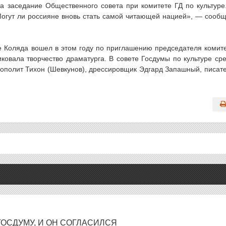
а заседание Общественного совета при комитете ГД по культуре
огут ли россияне вновь стать самой читающей нацией», — сооб
е Коляда вошел в этом году по приглашению председателя комит
ковала творчество драматурга. В совете Госдумы по культуре ср
ополит Тихон (Шевкунов), дрессировщик Эдгард Запашный, писат
ОСДУМУ, И ОН СОГЛАСИЛСЯ