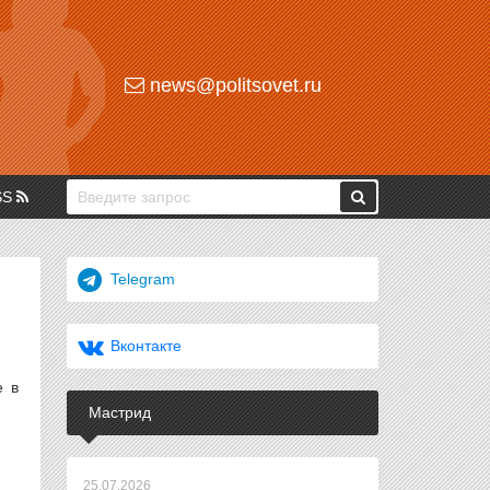
news@politsovet.ru
SS
Telegram
Вконтакте
е в
Мастрид
25.07.2026