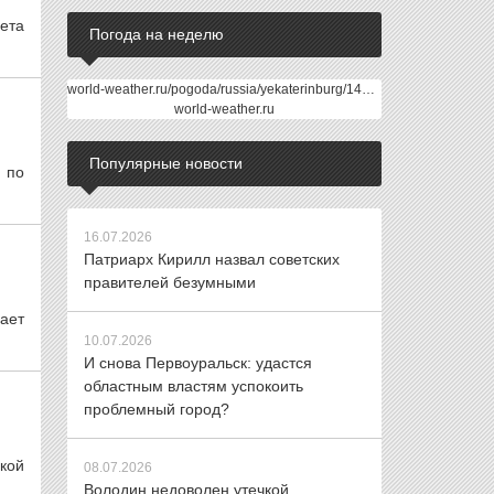
ета
Погода на неделю
world-weather.ru/pogoda/russia/yekaterinburg/14days/
world-weather.ru
Популярные новости
 по
16.07.2026
Патриарх Кирилл назвал советских
правителей безумными
ает
10.07.2026
И снова Первоуральск: удастся
областным властям успокоить
проблемный город?
ской
08.07.2026
Володин недоволен утечкой