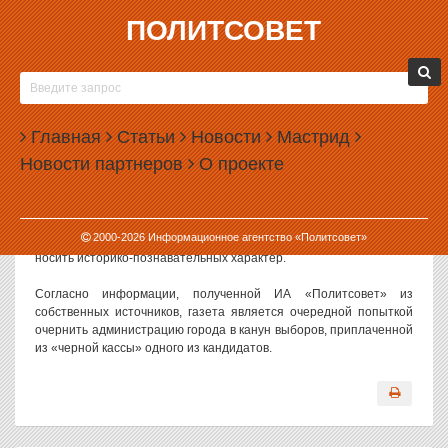
ПОЛИТСОВЕТ
21.11.2003, 11:39
ОЖИДАЕТСЯ ПОЯВЛЕНИЕ ОЧЕРЕДНОЙ
«ЧЕРНОЙ» ГАЗЕТЫ
Главная
Статьи
Новости
Мастрид
В Екатеринбурге готовится масштабный выброс очередной
Новости партнеров
О проекте
«черной газеты». С сегодняшнего дня в эфире радиостанций
Екатеринбурга появились ролики, рекламирующие новое
печатное издание - городскую роман-газету «Тайны третьей
столицы». Учитывая, что до выборов мэра Екатеринбурга
2000-
2026
Информационное агентство «Политсовет»
осталось всего 10 дней, эксперты сомневаются, что газета будет
носить историко-познавательных характер.
Согласно информации, полученной ИА «Политсовет» из
собственных источников, газета является очередной попыткой
очернить администрацию города в канун выборов, приплаченной
из «черной кассы» одного из кандидатов.