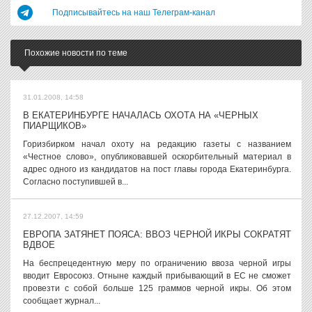
Подписывайтесь на наш Телеграм-канал
Похожие новости по теме
31.01.2008, 14:58
В ЕКАТЕРИНБУРГЕ НАЧАЛАСЬ ОХОТА НА «ЧЕРНЫХ
ПИАРЩИКОВ»
Горизбирком начал охоту на редакцию газеты с названием
«Честное слово», опубликовавшей оскорбительный материал в
адрес одного из кандидатов на пост главы города Екатеринбурга.
Согласно поступившей в...
27.12.2007, 14:59
ЕВРОПА ЗАТЯНЕТ ПОЯСА: ВВОЗ ЧЕРНОЙ ИКРЫ СОКРАТЯТ
ВДВОЕ
На беспрецедентную меру по ограничению ввоза черной игры
вводит Евросоюз. Отныне каждый прибывающий в ЕС не сможет
провезти с собой больше 125 граммов черной икры. Об этом
сообщает журнал...