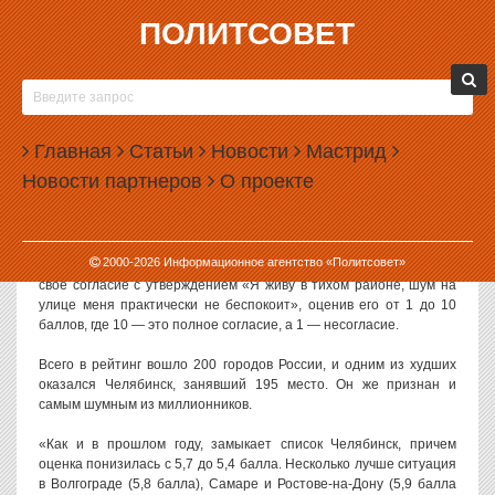
ПОЛИТСОВЕТ
19.08.2019, 12:45
ЧЕЛЯБИНСК ПРИЗНАЛИ САМЫМ ШУМНЫМ
ГОРОДОМ-МИЛЛИОННИКОМ
Главная
Статьи
Новости
Мастрид
Челябинск занял одно из последних мест в рейтинге тихих и
Новости партнеров
О проекте
спокойных городов России. Среди городов-миллионников он
признан самым шумным.
Исследование, посвященное уровню шума в городах страны,
2000-
2026
Информационное агентство «Политсовет»
провел портал Domofond. Респондентам предлагалось выразить
свое согласие с утверждением «Я живу в тихом районе, шум на
улице меня практически не беспокоит», оценив его от 1 до 10
баллов, где 10 — это полное согласие, а 1 — несогласие.
Всего в рейтинг вошло 200 городов России, и одним из худших
оказался Челябинск, занявший 195 место. Он же признан и
самым шумным из миллионников.
«Как и в прошлом году, замыкает список Челябинск, причем
оценка понизилась с 5,7 до 5,4 балла. Несколько лучше ситуация
в Волгограде (5,8 балла), Самаре и Ростове-на-Дону (5,9 балла