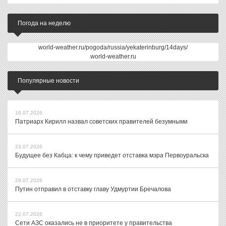
Погода на неделю
world-weather.ru/pogoda/russia/yekaterinburg/14days/
world-weather.ru
Популярные новости
16.07.2026
Патриарх Кирилл назвал советских правителей безумными
23.07.2026
Будущее без Кабца: к чему приведет отставка мэра Первоуральска
29.07.2026
Путин отправил в отставку главу Удмуртии Бречалова
22.07.2026
Сети АЗС оказались не в приоритете у правительства