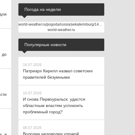
Погода на неделю
для
world-weather.ru/pogoda/russia/yekaterinburg/14days/
world-weather.ru
Популярные новости
 до
16.07.2026
Патриарх Кирилл назвал советских
правителей безумными
10.07.2026
сти
И снова Первоуральск: удастся
областным властям успокоить
проблемный город?
08.07.2026
Володин недоволен утечкой
а в