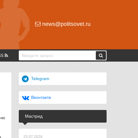
news@politsovet.ru
SS
Telegram
Вконтакте
Мастрид
вню
и.
25.07.2026