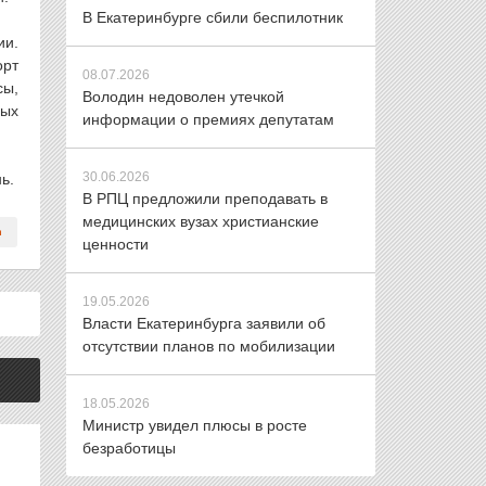
В Екатеринбурге сбили беспилотник
ии.
орт
08.07.2026
сы,
Володин недоволен утечкой
вых
информации о премиях депутатам
30.06.2026
ь.
В РПЦ предложили преподавать в
медицинских вузах христианские
ценности
19.05.2026
Власти Екатеринбурга заявили об
отсутствии планов по мобилизации
18.05.2026
Министр увидел плюсы в росте
безработицы