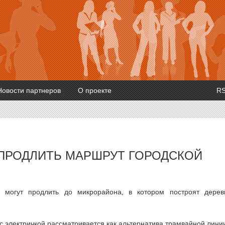
Новости партнеров
О проекте
R
 ПРОДЛИТЬ МАРШРУТ ГОРОДСКОЙ
а могут продлить до микрорайона, в котором построят дере
с электричкой рассматривается как альтернатива трамвайной лини