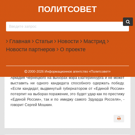
ПОЛИТСОВЕТ
18.11.2003, 13:02
РОССЕЛЬ РИСКУЕТ ДИСКРЕДИТИРОВАТЬ
«ЕДИНУЮ РОССИЮ»
Главная
Статьи
Новости
Мастрид
«Настаивая на выдвижении консолидированного кандидата от
Новости партнеров
О проекте
областной власти и «Единой России» Эдуард Россель рискует
успехом партии», - считает политолог Сергей Мошкин. По его
словам, положение дел с выдвижением консолидированного
кандидата начинает приобретать хронический характер. Эдуард
2000-
2026
Информационное агентство «Политсовет»
Россель по личным мотивам не хочет поддерживать кандидатуру
Аркадия Чернецкого на выборах мэра Екатеринбурга и не может
выставить ни одного кандидата способного одержать победу.
«Если кандидат, выдвинутый губернатором от «Единой России»
потерпит на выборах поражение, это будет удар как по престижу
«Единой России», так и по имиджу самого Эдуарда Росселя», -
говорит Сергей Мошкин.