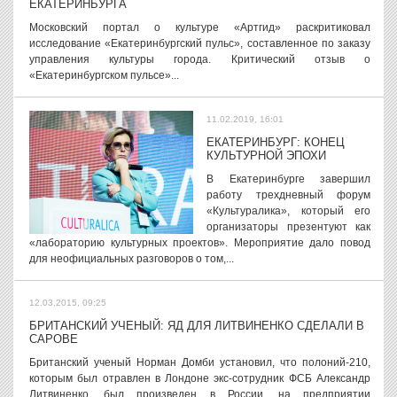
ЕКАТЕРИНБУРГА
Московский портал о культуре «Артгид» раскритиковал
исследование «Екатеринбургский пульс», составленное по заказу
управления культуры города. Критический отзыв о
«Екатеринбургском пульсе»...
11.02.2019, 16:01
ЕКАТЕРИНБУРГ: КОНЕЦ
КУЛЬТУРНОЙ ЭПОХИ
В Екатеринбурге завершил
работу трехдневный форум
«Культуралика», который его
организаторы презентуют как
«лабораторию культурных проектов». Мероприятие дало повод
для неофициальных разговоров о том,...
12.03.2015, 09:25
БРИТАНСКИЙ УЧЕНЫЙ: ЯД ДЛЯ ЛИТВИНЕНКО СДЕЛАЛИ В
САРОВЕ
Британский ученый Норман Домби установил, что полоний-210,
которым был отравлен в Лондоне экс-сотрудник ФСБ Александр
Литвиненко, был произведен в России, на предприятии