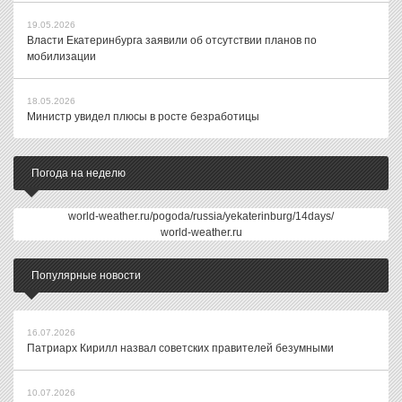
19.05.2026
Власти Екатеринбурга заявили об отсутствии планов по
мобилизации
18.05.2026
Министр увидел плюсы в росте безработицы
Погода на неделю
world-weather.ru/pogoda/russia/yekaterinburg/14days/
world-weather.ru
Популярные новости
16.07.2026
Патриарх Кирилл назвал советских правителей безумными
10.07.2026