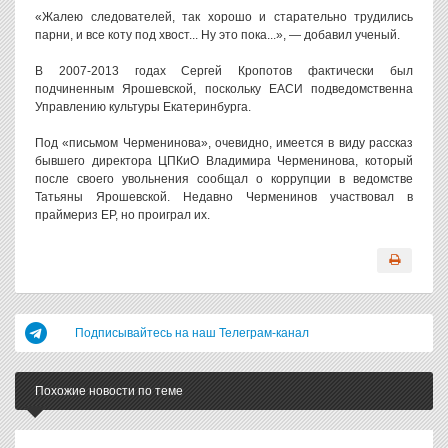
«Жалею следователей, так хорошо и старательно трудились
парни, и все коту под хвост... Ну это пока...», — добавил ученый.
В 2007-2013 годах Сергей Кропотов фактически был
подчиненным Ярошевской, поскольку ЕАСИ подведомственна
Управлению культуры Екатеринбурга.
Под «письмом Черменинова», очевидно, имеется в виду рассказ
бывшего директора ЦПКиО Владимира Черменинова, который
после своего увольнения сообщал о коррупции в ведомстве
Татьяны Ярошевской. Недавно Черменинов участвовал в
праймериз ЕР, но проиграл их.
Подписывайтесь на наш Телеграм-канал
Похожие новости по теме