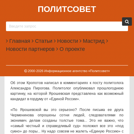
ПОЛИТСОВЕТ
06.06.2019, 13:11
УРАЛЬСКИЙ УЧЕНЫЙ РАССКАЗАЛ О
РАССЛЕДОВАНИИ ПРОТИВ ТАТЬЯНЫ
Главная
ЯРОШЕВСКОЙ
Статьи
Новости
Мастрид
Новости партнеров
О проекте
Известный уральский ученый-культуролог, бывший ректор
Екатеринбургской академии современного искусства рассказал,
что правоохранительные органы проводили расследование в
отношении начальника Управления культуры Екатеринбурга
2000-
2026
Информационное агентство «Политсовет»
Татьяны Ярошевской.
Об этом Кропотов написал в комментариях к посту политолога
Александра Пирогова. Политолог опубликовал прошлогоднюю
картинку, на которой Ярошевская представлена как возможный
кандидат в гордуму от «Единой России».
«По Ярошевской вы это серьезно? После письма ее друга
Черменинова опрошены сотни людей, следователями по
эконимич. делам созданы толстые тома... Это не важно, что
«самый честный и справедливый суд» положил все это «под
сукно» до поры... Ну надо совсем не жалеть «Единую Россию» с