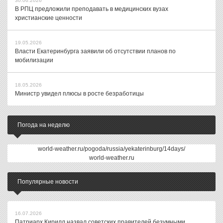
30.06.2026
В РПЦ предложили преподавать в медицинских вузах
христианские ценности
19.05.2026
Власти Екатеринбурга заявили об отсутствии планов по
мобилизации
18.05.2026
Министр увидел плюсы в росте безработицы
Погода на неделю
world-weather.ru/pogoda/russia/yekaterinburg/14days/
world-weather.ru
Популярные новости
16.07.2026
Патриарх Кирилл назвал советских правителей безумными