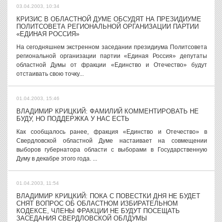
03.04.2003, 10:34
КРИЗИС В ОБЛАСТНОЙ ДУМЕ ОБСУДЯТ НА ПРЕЗИДИУМЕ
ПОЛИТСОВЕТА РЕГИОНАЛЬНОЙ ОРГАНИЗАЦИИ ПАРТИИ
«ЕДИНАЯ РОССИЯ»
На сегодняшнем экстренном заседании президиума Политсовета
региональной организации партии «Единая Россия» депутаты
областной Думы от фракции «Единство и Отечество» будут
отстаивать свою точку...
01.04.2003, 15:46
ВЛАДИМИР КРИЦКИЙ: ФАМИЛИЙ КОММЕНТИРОВАТЬ НЕ
БУДУ, НО ПОДДЕРЖКА У НАС ЕСТЬ
Как сообщалось ранее, фракция «Единство и Отечество» в
Свердловской областной Думе настаивает на совмещении
выборов губернатора области с выборами в Государственную
Думу в декабре этого года. ...
01.04.2003, 11:54
ВЛАДИМИР КРИЦКИЙ: ПОКА С ПОВЕСТКИ ДНЯ НЕ БУДЕТ
СНЯТ ВОПРОС ОБ ОБЛАСТНОМ ИЗБИРАТЕЛЬНОМ
КОДЕКСЕ, ЧЛЕНЫ ФРАКЦИИ НЕ БУДУТ ПОСЕЩАТЬ
ЗАСЕДАНИЯ СВЕРДЛОВСКОЙ ОБЛДУМЫ