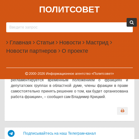
ПОЛИТСОВЕТ
14.11.2003, 15:22
ЛИДЕРОМ ФРАКЦИИ «ЕДИНСТВО И
ОТЕЧЕСТВО» ОСТАЛСЯ ВЛАДИМИР КРИЦКИЙ
Главная
Статьи
Новости
Мастрид
На заседании фракции «Единство и Отечество» в Свердловской
Новости партнеров
О проекте
областной думе депутаты подтвердили полномочия главы
фракции Владимира Крицкого, не смотря на его исключение из
партии «Единая Россия».
2000-
2026
Информационное агентство «Политсовет»
«Деятельность фракции в Свердловской областной думе
регламентируется временным положением о фракциях и
депутатских группах в областной думе, члены фракции в праве
самостоятельно принять решение о том, как будет организована
работа фракции», – сообщил сам Владимир Крицкий.
Подписывайтесь на наш Телеграм-канал