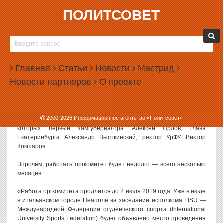
ПОЛИТСОВЕТ
03.04.2019, 10:48
КУЙВАШЕВ СОЗДАЛ ОРГКОМИТЕТ ПО
УНИВЕРСИАДЕ
Главная
Статьи
Новости
Мастрид
Губернатор Свердловской области Евгений Куйвашев создал
Новости партнеров
О проекте
оргкомитет, который будет готовить и продвигать заявку
Екатеринбурга на проведение Универсиады в 2023 году.
Как сообщает департамент информационной политики
2000-
2026
Информационное агентство «Политсовет»
Свердловской области, в оргкомитет вошло 34 человека, среди
которых первый замгубернатора Алексей Орлов, глава
Екатеринбурга Александр Высокинский, ректор УрФУ Виктор
Кокшаров.
Впрочем, работать оргкомитет будет недолго — всего несколько
месяцев.
«Работа оргкомитета продлится до 2 июля 2019 года. Уже в июле
в итальянском городе Неаполе на заседании исполкома FISU —
Международной Федерации студенческого спорта (International
University Sports Federation) будет объявлено место проведения