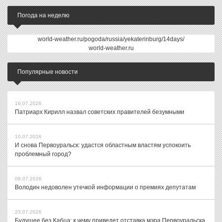
Погода на неделю
world-weather.ru/pogoda/russia/yekaterinburg/14days/
world-weather.ru
Популярные новости
16.07.2026
Патриарх Кирилл назвал советских правителей безумными
10.07.2026
И снова Первоуральск: удастся областным властям успокоить
проблемный город?
08.07.2026
Володин недоволен утечкой информации о премиях депутатам
23.07.2026
Будущее без Кабца: к чему приведет отставка мэра Первоуральска