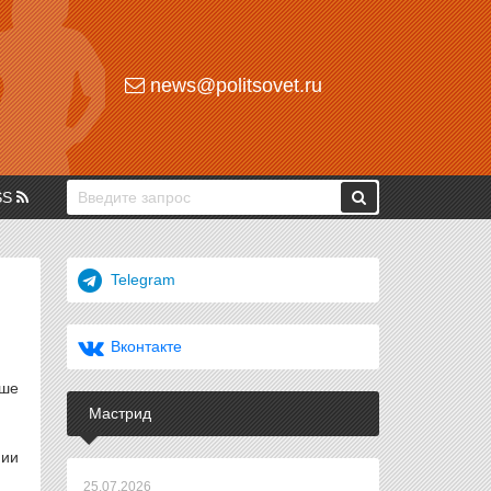
news@politsovet.ru
SS
Telegram
Вконтакте
ьше
Мастрид
нии
25.07.2026