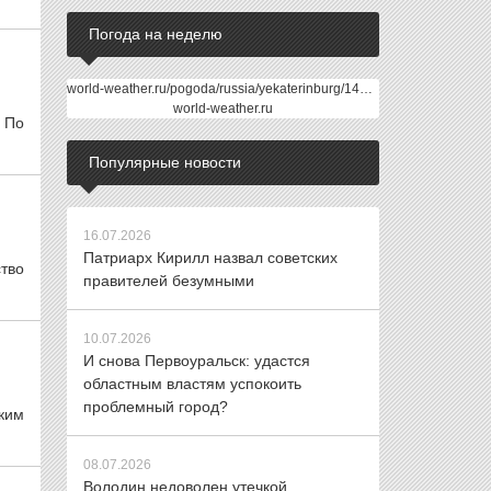
Погода на неделю
world-weather.ru/pogoda/russia/yekaterinburg/14days/
world-weather.ru
. По
Популярные новости
16.07.2026
Патриарх Кирилл назвал советских
ство
правителей безумными
10.07.2026
И снова Первоуральск: удастся
областным властям успокоить
проблемный город?
аким
08.07.2026
Володин недоволен утечкой