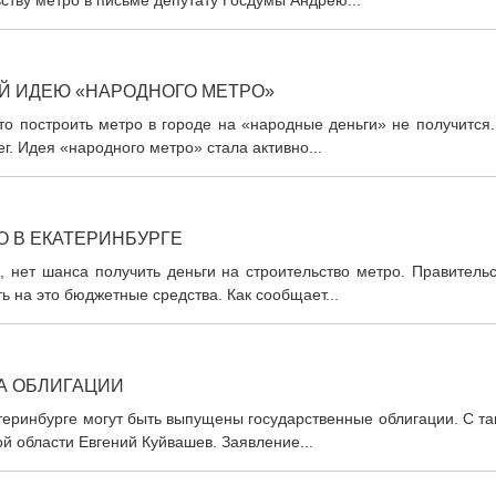
ьству метро в письме депутату Госдумы Андрею...
Й ИДЕЮ «НАРОДНОГО МЕТРО»
то построить метро в городе на «народные деньги» не получится
г. Идея «народного метро» стала активно...
О В ЕКАТЕРИНБУРГЕ
ы, нет шанса получить деньги на строительство метро. Правитель
 на это бюджетные средства. Как сообщает...
А ОБЛИГАЦИИ
теринбурге могут быть выпущены государственные облигации. С т
 области Евгений Куйвашев. Заявление...