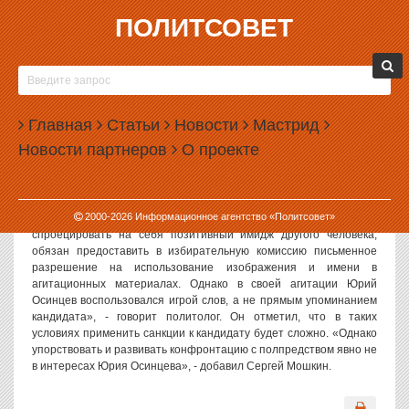
ПОЛИТСОВЕТ
13.11.2003, 11:07
ОСИНЦЕВ СПЕКУЛИРУЕТ ИМЕНЕМ ПУТИНА
«Использование в агитации Юрия Осинцева слогана «мэр
Главная
Статьи
Новости
Мастрид
путинского призыва» - это чистая спекуляция на имени
Новости партнеров
О проекте
Президента РФ», - заявил политолог Сергей Мошкин. По его
словам, полномочный представитель президента в УРФО Петр
Латышев в достаточно жесткой форме выразил свое отношение
к подобным методам агитации. «В соответствии с действующим
2000-
2026
Информационное агентство «Политсовет»
избирательным законодательством, кандидат, желающий
спроецировать на себя позитивный имидж другого человека,
обязан предоставить в избирательную комиссию письменное
разрешение на использование изображения и имени в
агитационных материалах. Однако в своей агитации Юрий
Осинцев воспользовался игрой слов, а не прямым упоминанием
кандидата», - говорит политолог. Он отметил, что в таких
условиях применить санкции к кандидату будет сложно. «Однако
упорствовать и развивать конфронтацию с полпредством явно не
в интересах Юрия Осинцева», - добавил Сергей Мошкин.