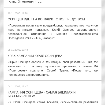
Франц. Он отметил, что...
10.11.2003, 11:16
ОСИНЦЕВ ИДЕТ НА КОНФЛИКТ С ПОЛПРЕДСТВОМ
«Продолжая вести свою предвыборную кампанию под лозунгом
«мэр путинского призыва», Юрий Осинцев демонстрирует
безразличное отношение к мнению Представительства
Президента РФ в УРФО», - говорит...
05.11.2003, 10:43
КРАХ КАМПАНИИ ЮРИЯ ОСИНЦЕВА
«Юрий Осинцев обязан снять каждый свой рекламный щит, где
написано, что он «мэр путинского призыва», - заявил ИА
«Политсовет» политолог Сергей Тушин. «После того, как
полпредство распространило...
04.11.2003, 12:47
КАМПАНИЯ ОСИНЦЕВА - САМАЯ БЛЕКЛАЯ И
БЕССМЫСЛЕННАЯ
«У Юрия Осинцева самая блеклая, бессмысленная рекламная