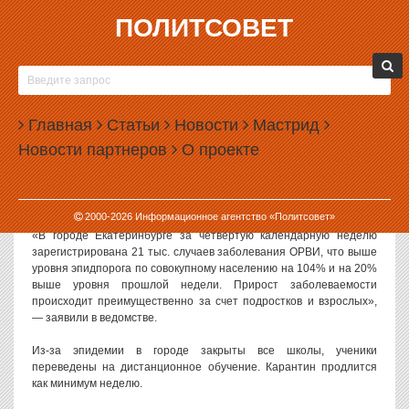
ПОЛИТСОВЕТ
31.01.2019, 17:24
В ЕКАТЕРИНБУРГЕ ЭПИДПОРОГ ПО ОРВИ
ПРЕВЫШЕН В ДВА РАЗА
Главная
Статьи
Новости
Мастрид
В Екатеринбурге эпидпорог по заболеваемости ОРВИ превышен
Новости партнеров
О проекте
более чем в два раза. Болеют уже больше 20 тысяч человек.
Данные о заболеваемости гриппом и ОРВИ приводит
региональное управление Роспотребнадзора.
2000-
2026
Информационное агентство «Политсовет»
«В городе Екатеринбурге за четвертую календарную неделю
зарегистрирована 21 тыс. случаев заболевания ОРВИ, что выше
уровня эпидпорога по совокупному населению на 104% и на 20%
выше уровня прошлой недели. Прирост заболеваемости
происходит преимущественно за счет подростков и взрослых»,
— заявили в ведомстве.
Из-за эпидемии в городе закрыты все школы, ученики
переведены на дистанционное обучение. Карантин продлится
как минимум неделю.