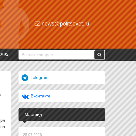
news@politsovet.ru
SS
Telegram
В
Вконтакте
Мастрид
аря
 на
25.07.2026