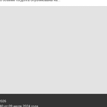
б объеме госдолга опубликованы на...
2026
0 от 09 июля 2024 года.