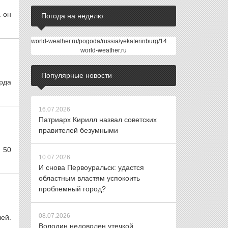
а он
Погода на неделю
world-weather.ru/pogoda/russia/yekaterinburg/14days/
world-weather.ru
Популярные новости
рда
16.07.2026
Патриарх Кирилл назвал советских
правителей безумными
 50
10.07.2026
И снова Первоуральск: удастся
областным властям успокоить
проблемный город?
08.07.2026
лей.
Володин недоволен утечкой