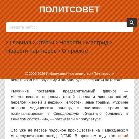
ПОЛИТСОВЕТ
22.01.2019, 10:02
НА ЗАВОДЕ УГМК РАБОЧЕМУ РАЗДРОБИЛО
ЧЕРЕП
Главная
Статьи
Новости
Мастрид
В городе Серов рабочий Надеждинского металлургического
Новости партнеров
О проекте
завода (входит в УГМК) получил тяжелые травмы головы.
Как сообщает прокуратура Свердловской области, пострадавшим
оказался 35-летний слесарь-ремонтник участка доменных печей,
2000-
2026
Информационное агентство «Политсовет»
работающий на заводе с 2006 года. 18 января 2019 года он
осматривал скиповую яму и получил удар заслонкой по голове.
«Мужчине поставлен предварительный диагноз —
множественные переломы костей черепа и лицевых костей,
перелом нижней и верхних челюстей, иные травмы. Мужчине
оказана медицинская помощь, в настоящее время он
госпитализирован в Свердловскую областную больницу в
тяжелом состоянии», — рассказали в прокуратуре.
Это уже не первое подобное происшествие на Надеждинском
металлургическом заводе УГМК. В прошлом году там
погиб