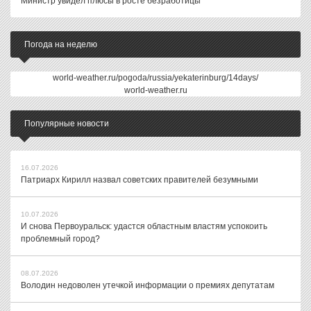
Министр увидел плюсы в росте безработицы
Погода на неделю
world-weather.ru/pogoda/russia/yekaterinburg/14days/
world-weather.ru
Популярные новости
16.07.2026
Патриарх Кирилл назвал советских правителей безумными
10.07.2026
И снова Первоуральск: удастся областным властям успокоить
проблемный город?
08.07.2026
Володин недоволен утечкой информации о премиях депутатам