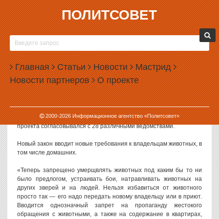
ПОЛИТСОВЕТ
19.12.2018, 17:52
ГОСДУМА ЗАПРЕТИЛА ВЫБРАСЫВАТЬ
ДОМАШНИХ ЖИВОТНЫХ
Главная
Статьи
Новости
Мастрид
Государственная дума приняла закон об охране животных.
Новости партнеров
О проекте
Новый документ запрещает россиянам выбрасывать домашних
животных, натравливать их на людей и устраивать с ними бои.
Работа над законом длилась восемь лет: он был внесен еще в
2000-
2026
Информационное агентство «Политсовет»
2010 году. За это время было рассмотрено 300 поправок, текст
проекта согласовывался с 28 различными ведомствами.
Новый закон вводит новые требования к владельцам животных, в
том числе домашних.
«Теперь запрещено умерщвлять животных под каким бы то ни
было предлогом, устраивать бои, натравливать животных на
других зверей и на людей. Нельзя избавиться от животного
просто так — его надо передать новому владельцу или в приют.
Вводится однозначный запрет на пропаганду жестокого
обращения с животными, а также на содержание в квартирах,