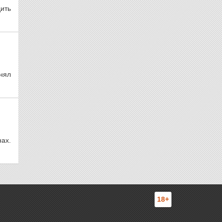
ить
енял
нах.
18+