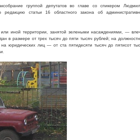
аксобрание группой депутатов во главе со спикером Людми
ю редакцию статьи 16 областного закона об административ
 или иной территории, занятой зелеными насаждениями, — вле
ан в размере от трех тысяч до пяти тысяч рублей; на должност
 на юридических лиц — от ста пятидесяти тысяч до пятисот ты
и.