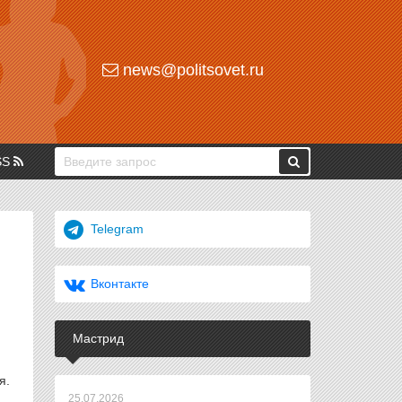
news@politsovet.ru
SS
Telegram
Вконтакте
Мастрид
я.
25.07.2026