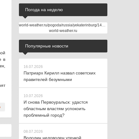
Погода на неделю
world-weather.ru/pogoda/russia/yekaterinburg/14days/
world-weather.ru
Популярные новости
ой
е в
ек,
16.07.2026
Патриарх Кирилл назвал советских
правителей безумными
нят
10.07.2026
И снова Первоуральск: удастся
областным властям успокоить
проблемный город?
08.07.2026
Володин недоволен утечкой