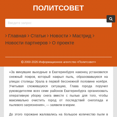
ПОЛИТСОВЕТ
19.11.2018, 14:15
ВЫСОКИНСКИЙ ПОРУЧИЛ УБИРАТЬ СНЕГ
ВМЕСТЕ С ПЫЛЬЮ
Главная
Статьи
Новости
Мастрид
Власти Екатеринбурга обрадовались выпавшему накануне снегу.
Новости партнеров
О проекте
Это позволит им одновременно убирать с улиц и снег, и пыль.
Как сообщает официальный портал администрации
Екатеринбурга, такое распоряжение отдал мэр города Александр
2000-
2026
Информационное агентство «Политсовет»
Высокинский.
«За минувшие выходные в Екатеринбурге наконец установился
снежный покров, который накрыл пыль, образовавшуюся на
улицах столицы Урала в первой бесснежной половине ноября.
Учитывая сложившуюся ситуацию, Глава города поручил
руководителям всех семи районов Екатеринбурга организовать
оперативную уборку снега вместе с пылью для того, чтобы
максимально очистить город от последствий снегопада и
пылевого загрязнения», — заявили в мэрии.
До этого горожане жаловались на большое количество пыли в