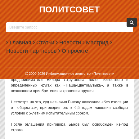
ПОЛИТСОВЕТ
01.10.2002, 09:59
«ДЕЛО БЫКОВА» ВОЗОБНОВЛЕНО
Мосгорсуд во вторник рассмотрит вопрос об отмене приговора,
Главная
Статьи
Новости
Мастрид
вынесенного Мещанским межмуниципальным судом столицы
Новости партнеров
О проекте
бывшему главе Красноярского алюминиевого завода
Анатолию
Быкову.
19 июня Мещанский суд Москвы признал Быкова
виновным
в
2000-
2026
Информационное агентство «Политсовет»
организации покушения на убийство красноярского
предпринимателя Вилора Струганова, более известного в
определенных кругах как «Паша-Цветомузыка», а также в
незаконном приобретении и хранении оружия.
Несмотря на это, суд назначил Быкову наказание «без изоляции
от общества», приговорив его к 6,5 годам лишения свободы
условно с 5-летним испытательным сроком.
После оглашения приговора Быков был освобожден из-под
стражи.