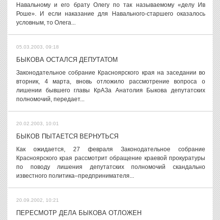
Навальному и его брату Олегу по так называемому «делу Ив
Роше». И если наказание для Навального-старшего оказалось
условным, то Олега...
05.03.2003, 09:18
БЫКОВА ОСТАЛСЯ ДЕПУТАТОМ
Законодательное собрание Красноярского края на заседании во
вторник, 4 марта, вновь отложило рассмотрение вопроса о
лишении бывшего главы КрАЗа Анатолия Быкова депутатских
полномочий, передает...
20.02.2003, 10:01
БЫКОВ ПЫТАЕТСЯ ВЕРНУТЬСЯ
Как ожидается, 27 февраля Законодательное собрание
Красноярского края рассмотрит обращение краевой прокуратуры
по поводу лишения депутатских полномочий скандально
известного политика–предпринимателя...
20.09.2002, 10:21
ПЕРЕСМОТР ДЕЛА БЫКОВА ОТЛОЖЕН