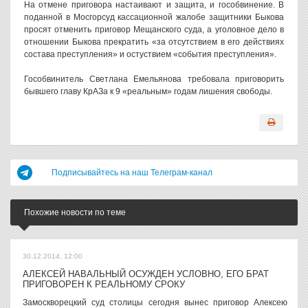
На отмене приговора настаивают и защита, и гособвинение. В
поданной в Мосгорсуд кассационной жалобе защитники Быкова
просят отменить приговор Мещанского суда, а уголовное дело в
отношении Быкова прекратить «за отсутствием в его действиях
состава преступления» и остуствием «события преступления».
Гособвинитель Светлана Емельянова требовала приговорить
бывшего главу КрАЗа к 9 «реальным» годам лишения свободы.
Подписывайтесь на наш Телеграм-канал
Похожие новости по теме
30.12.2014, 12:00
АЛЕКСЕЙ НАВАЛЬНЫЙ ОСУЖДЕН УСЛОВНО, ЕГО БРАТ
ПРИГОВОРЕН К РЕАЛЬНОМУ СРОКУ
Замоскворецкий суд столицы сегодня вынес приговор Алексею