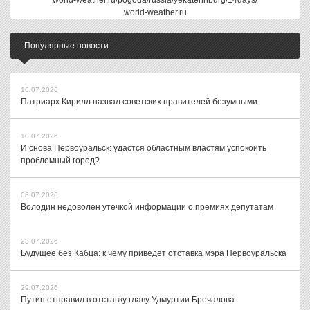
world-weather.ru/pogoda/russia/yekaterinburg/14days/
world-weather.ru
Популярные новости
16.07.2026
Патриарх Кирилл назвал советских правителей безумными
10.07.2026
И снова Первоуральск: удастся областным властям успокоить
проблемный город?
08.07.2026
Володин недоволен утечкой информации о премиях депутатам
23.07.2026
Будущее без Кабца: к чему приведет отставка мэра Первоуральска
29.07.2026
Путин отправил в отставку главу Удмуртии Бречалова