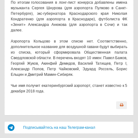
По итогам голосования в лонг-лист конкурса добавлены имена
музыканта Сергея Шнурова (для аэропорта Пулково в Санкт-
Петербурге), экс-губернатора Краснодарского края Николая
Кондратенко (для аэропорта в Краснодаре), футболиста ФК
«Зенит» Александра Анюкова (для аэропорта в Сочи) и так
далее.
Аэропорта Кольцово в этом списке нет. Соответственно,
дополнительное название для воздушной гавани будут выбирать
из списка, который сформировала Общественная палата
Свердловской области. В перечень входят 10 имен: Павел Бажов,
Георгий Жуков, Акинфий Демидов, Василий Татищев, Петр I,
Александр Попов, Петр Чайковский, Эдуард Россель, Борис
Ельцин и Дмитрий Мамин-Сибиряк.
Чье имя получит екатеринбургский аэропорт, станет известно к 5
декабря 2018 года.
Подписывайтесь на наш Телеграм-канал