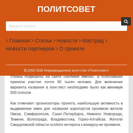
ПОЛИТСОВЕТ
31.10.2018, 10:56
УРАЛЬЦЫ НЕ СТАЛИ ПРЕДЛАГАТЬ ДЛЯ
АЭРОПОРТА КОЛЬЦОВО НОВОЕ НАЗВАНИЕ
Главная
Статьи
Новости
Мастрид
Аэропорту Кольцово не смогли подобрать новое имя по итогам
Новости партнеров
О проекте
голосования, прошедшего в России. Дополнительное название
будут выбирать из списка Общественной палаты Свердловской
области.
2000-
2026
Информационное агентство «Политсовет»
Результаты нового этапа по выбору имен для 47 аэропортов
страны подведены на сайте «Великие имена». В голосовании
приняли участие почти 90 тысяч человек. Для включения
варианта названия в лонг-лист необходимо было как минимум
500 голосов.
Как отмечают организаторы проекта, наибольшую активность в
выдвижении имен для названия аэропортов проявили жители
Омска, Симферополя, Санкт-Петербурга, Нижнего Новгорода,
Тюмени, Волгограда, Владивостока, Горно-Алтайска. Жители
Свердловской области особого интереса к конкурсу не проявили.