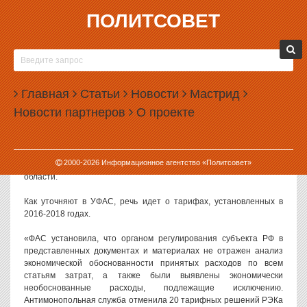
ПОЛИТСОВЕТ
30.10.2018, 14:20
ТАРИФЫ ЖКХ В СВЕРДЛОВСКОЙ ОБЛАСТИ
ПОВЫШАЛИ НЕОБОСНОВАННО
Главная
Статьи
Новости
Мастрид
Тарифы на услуги ЖКХ в Свердловской области как минимум в 20
Новости партнеров
О проекте
случаях были повышены с нарушением законодательства.
К такому выводу пришло свердловское управление ФАС по
итогам проверки деятельности Региональной энергетической
2000-
2026
Информационное агентство «Политсовет»
комиссии. Именно РЭК отвечает за утверждение тарифов в
области.
Как уточняют в УФАС, речь идет о тарифах, установленных в
2016-2018 годах.
«ФАС установила, что органом регулирования субъекта РФ в
представленных документах и материалах не отражен анализ
экономической обоснованности принятых расходов по всем
статьям затрат, а также были выявлены экономически
необоснованные расходы, подлежащие исключению.
Антимонопольная служба отменила 20 тарифных решений РЭКа