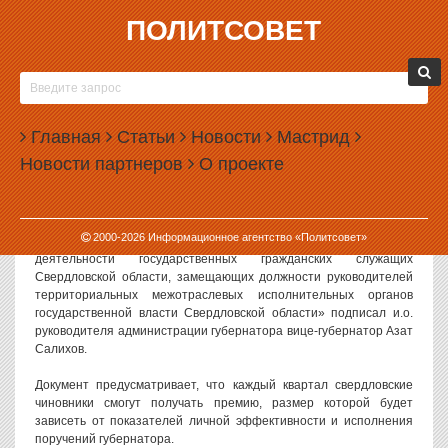
ПОЛИТСОВЕТ
24.10.2018, 13:45
СВЕРДЛОВСКИЕ ЧИНОВНИКИ БУДУТ
ПОЛУЧАТЬ ДЕНЬГИ К ПРАЗДНИКАМ И
Главная
ЮБИЛЕЯМ
Статьи
Новости
Мастрид
Новости партнеров
О проекте
В Свердловской области утвержден новый порядок выплаты
премий и денежных поощрений государственным служащим.
Распоряжение «Об утверждении положения о порядке
2000-
2026
Информационное агентство «Политсовет»
материального стимулирования профессиональной служебной
деятельности государственных гражданских служащих
Свердловской области, замещающих должности руководителей
территориальных межотраслевых исполнительных органов
государственной власти Свердловской области» подписал и.о.
руководителя администрации губернатора вице-губернатор Азат
Салихов.
Документ предусматривает, что каждый квартал свердловские
чиновники смогут получать премию, размер которой будет
зависеть от показателей личной эффективности и исполнения
поручений губернатора.