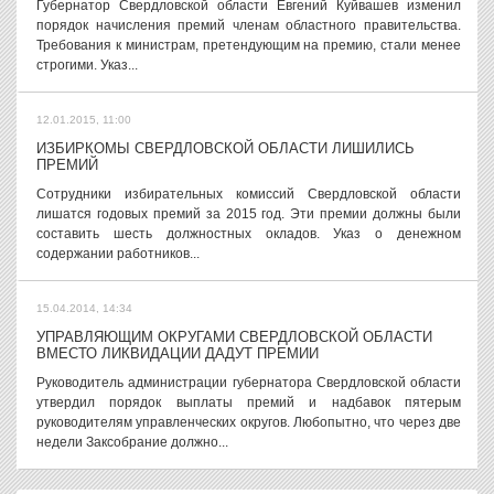
Губернатор Свердловской области Евгений Куйвашев изменил
порядок начисления премий членам областного правительства.
Требования к министрам, претендующим на премию, стали менее
строгими. Указ...
12.01.2015, 11:00
ИЗБИРКОМЫ СВЕРДЛОВСКОЙ ОБЛАСТИ ЛИШИЛИСЬ
ПРЕМИЙ
Сотрудники избирательных комиссий Свердловской области
лишатся годовых премий за 2015 год. Эти премии должны были
составить шесть должностных окладов. Указ о денежном
содержании работников...
15.04.2014, 14:34
УПРАВЛЯЮЩИМ ОКРУГАМИ СВЕРДЛОВСКОЙ ОБЛАСТИ
ВМЕСТО ЛИКВИДАЦИИ ДАДУТ ПРЕМИИ
Руководитель администрации губернатора Свердловской области
утвердил порядок выплаты премий и надбавок пятерым
руководителям управленческих округов. Любопытно, что через две
недели Заксобрание должно...