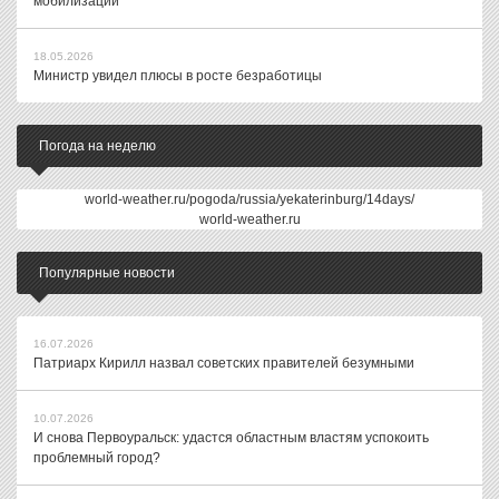
мобилизации
18.05.2026
Министр увидел плюсы в росте безработицы
Погода на неделю
world-weather.ru/pogoda/russia/yekaterinburg/14days/
world-weather.ru
Популярные новости
16.07.2026
Патриарх Кирилл назвал советских правителей безумными
10.07.2026
И снова Первоуральск: удастся областным властям успокоить
проблемный город?