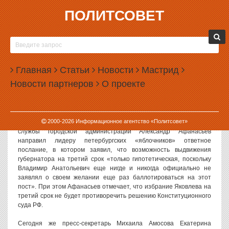
ПОЛИТСОВЕТ
01.10.2002, 09:57
ЯКВОЛЕВ – НЕДЕМОКРАТИЧНЫЙ КАНДИДАТ?
Если
Владимир Яковлев
будет участвовать в выборах
Главная
Статьи
Новости
Мастрид
губернатора Санкт-Петербурга, они вряд ли будут
Новости партнеров
О проекте
демократическими, считает
Михаил Амосов
Напомним, что 20 сентября Амосов направил открытое письмо
губернатору Санкт-Петербурга, призывая его отказаться от
2000-
2026
Информационное агентство «Политсовет»
«идеи третьего срока». В понедельник руководитель пресс-
службы городской администрации Александр Афанасьев
направил лидеру петербургских «яблочников» ответное
послание, в котором заявил, что возможность выдвижения
губернатора на третий срок «только гипотетическая, поскольку
Владимир Анатольевич еще нигде и никогда официально не
заявлял о своем желании еще раз баллотироваться на этот
пост». При этом Афанасьев отмечает, что избрание Яковлева на
третий срок не будет противоречить решению Конституционного
суда РФ.
Сегодня же пресс-секретарь Михаила Амосова Екатерина