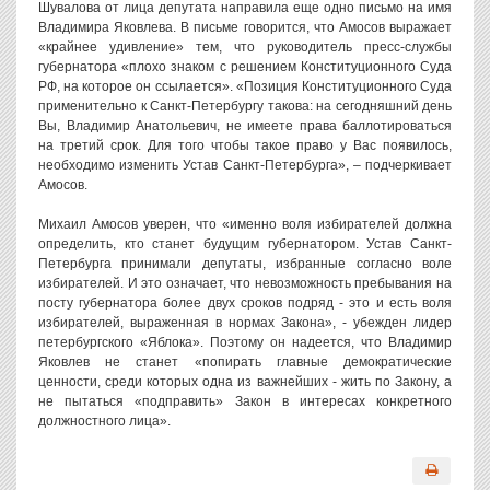
Шувалова от лица депутата направила еще одно письмо на имя
Владимира Яковлева. В письме говорится, что Амосов выражает
«крайнее удивление» тем, что руководитель пресс-службы
губернатора «плохо знаком с решением Конституционного Суда
РФ, на которое он ссылается». «Позиция Конституционного Суда
применительно к Санкт-Петербургу такова: на сегодняшний день
Вы, Владимир Анатольевич, не имеете права баллотироваться
на третий срок. Для того чтобы такое право у Вас появилось,
необходимо изменить Устав Санкт-Петербурга», – подчеркивает
Амосов.
Михаил Амосов уверен, что «именно воля избирателей должна
определить, кто станет будущим губернатором. Устав Санкт-
Петербурга принимали депутаты, избранные согласно воле
избирателей. И это означает, что невозможность пребывания на
посту губернатора более двух сроков подряд - это и есть воля
избирателей, выраженная в нормах Закона», - убежден лидер
петербургского «Яблока». Поэтому он надеется, что Владимир
Яковлев не станет «попирать главные демократические
ценности, среди которых одна из важнейших - жить по Закону, а
не пытаться «подправить» Закон в интересах конкретного
должностного лица».