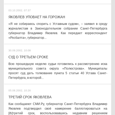
03.10.2002, 07:37
ЯКОВЛЕВ УПОВАЕТ НА ГОРОЖАН
«Я не собираюсь спорить с Уставным судом», – заявил в среду
журналистам в Законодательном собрании Санкт-Петербурга
губернатор Владимир Яковлев. Как передает корреспондент
«Росбалта», губернатор...
30.09.2002, 10:08
СУД О ТРЕТЬЕМ СРОКЕ
Всю прошедшую неделю судьи готовились к рассмотрению иска
муниципального совета округа «Полюстрова». Муниципалы
просят суд дать толкование пункта 5 статьи 40 Устава Санкт-
Петербурга, в которой...
05.08.2002, 10:26
ТРЕТИЙ СРОК ЯКОВЛЕВА
Как сообщаеют СМИ.Ру, губернатор Санкт-Петербурга Владимир
Яковлев подтвердил своё намерение баллотироваться на
[/b]третий срок, воспользовавшись недавним решением