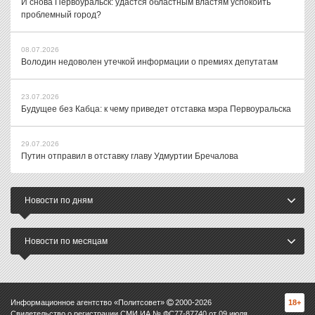
И снова Первоуральск: удастся областным властям успокоить
проблемный город?
08.07.2026
Володин недоволен утечкой информации о премиях депутатам
23.07.2026
Будущее без Кабца: к чему приведет отставка мэра Первоуральска
29.07.2026
Путин отправил в отставку главу Удмуртии Бречалова
Новости по дням
Новости по месяцам
Информационное агентство «Политсовет»
2000-
2026
18+
Свидетельство о регистрации СМИ ИА № ФС77-87740 от 09 июля