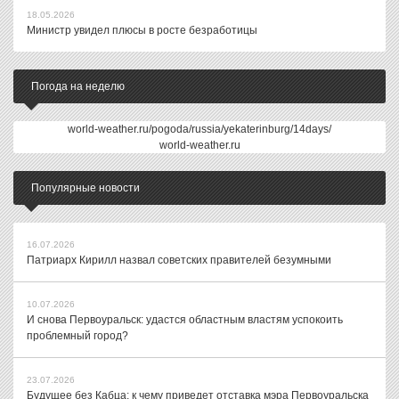
18.05.2026
Министр увидел плюсы в росте безработицы
Погода на неделю
world-weather.ru/pogoda/russia/yekaterinburg/14days/
world-weather.ru
Популярные новости
16.07.2026
Патриарх Кирилл назвал советских правителей безумными
10.07.2026
И снова Первоуральск: удастся областным властям успокоить
проблемный город?
23.07.2026
Будущее без Кабца: к чему приведет отставка мэра Первоуральска