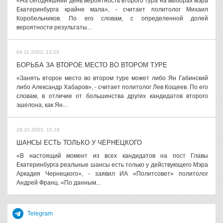
«На сегодняшний день вероятность второго тура на выборах мэра
Екатеринбурга крайне мала», - считает политолог Михаил
Коробельников. По его словам, с определенной долей
вероятности результаты...
04.11.2003, 13:25
БОРЬБА ЗА ВТОРОЕ МЕСТО ВО ВТОРОМ ТУРЕ
«Занять второе место во втором туре может либо Ян Габинский
либо Александр Хабаров», - считает политолог Лев Кощеев. По его
словам, в отличие от большинства других кандидатов второго
эшелона, как Ян...
28.10.2003, 15:18
ШАНСЫ ЕСТЬ ТОЛЬКО У ЧЕРНЕЦКОГО
«В настоящий момент из всех кандидатов на пост Главы
Екатеринбурга реальные шансы есть только у действующего Мэра
Аркадия Чернецкого», - заявил ИА «Политсовет» политолог
Андрей Франц. «По данным...
Telegram