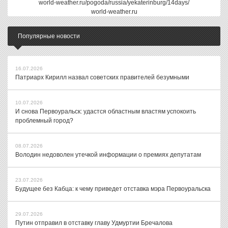
world-weather.ru/pogoda/russia/yekaterinburg/14days/
world-weather.ru
Популярные новости
16.07.2026
Патриарх Кирилл назвал советских правителей безумными
10.07.2026
И снова Первоуральск: удастся областным властям успокоить
проблемный город?
08.07.2026
Володин недоволен утечкой информации о премиях депутатам
23.07.2026
Будущее без Кабца: к чему приведет отставка мэра Первоуральска
29.07.2026
Путин отправил в отставку главу Удмуртии Бречалова