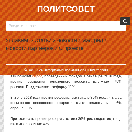
ПОЛИТСОВЕТ
17.09.2018, 10:24
ФОМ: ТРИ ЧЕТВЕРТИ РОССИЯН ПРОДОЛЖАЕТ
ВЫСТУПАТЬ ПРОТИВ ПЕНСИОННОЙ
Главная
РЕФОРМЫ
Статьи
Новости
Мастрид
Новости партнеров
О проекте
Отношение россиян к пенсионной реформе по сравнению с
июнем 2018 года немного улучшилось, хотя и остается в целом
негативным. Такие данные приводит фонд «Общественное
мнение».
2000-
2026
Информационное агентство «Политсовет»
Как показал
опрос
, проведенный фондом в сентябре 2018 года,
против повышения пенсионного возраста выступает 75%
россиян. Поддерживает реформу 11%.
В июне 2018 года против реформы выступало 80% россиян, а за
повышение пенсионного возраста высказывалось лишь 6%
опрошенных.
Протестовать против реформы готово 36% респондентов, тогда
как в июне их было 43%.