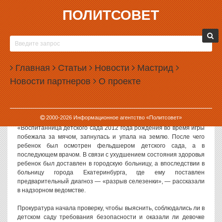
ПОЛИТСОВЕТ
13.09.2018, 10:33
НА УРАЛЕ ДЕВОЧКА ПОЛУЧИЛА РАЗРЫВ
СЕЛЕЗЕНКИ В ДЕТСКОМ САДУ
Главная
Статьи
Новости
Мастрид
В Свердловской области шестилетняя девочка получила разрыв
Новости партнеров
О проекте
селезенки, упав во время игры в детском саду.
Как сообщает прокуратура Свердловской области, инцидент
произошел в Режевском районе 11 сентября 2018 года.
2000-
2026
Информационное агентство «Политсовет»
«Воспитанница детского сада 2012 года рождения во время игры
побежала за мячом, запнулась и упала на землю. После чего
ребенок был осмотрен фельдшером детского сада, а в
последующем врачом. В связи с ухудшением состояния здоровья
ребенок был доставлен в городскую больницу, а впоследствии в
больницу города Екатеринбурга, где ему поставлен
предварительный диагноз — «разрыв селезенки», — рассказали
в надзорном ведомстве.
Прокуратура начала проверку, чтобы выяснить, соблюдались ли в
детском саду требования безопасности и оказали ли девочке