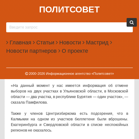
ПОЛИТСОВЕТ
10.09.2018, 15:33
ПАМФИЛОВА НАСЧИТАЛА 35 ТЫСЯЧ
СООБЩЕНИЙ О НАРУШЕНИЯХ НА ВЫБОРАХ
Главная
Статьи
Новости
Мастрид
В единый день голосования Центризбирком России принял 35
Новости партнеров
О проекте
тысяч сообщений о нарушениях в ходе выборов.
Как пишет газета «Коммерсантъ», предварительные итоги
подвела председатель ЦИК Элла Памфилова. По ее словам, в
2000-
2026
Информационное агентство «Политсовет»
ряде регионов после проверки были отменены выборы.
«На данный момент у нас имеется информация об отмене
выборов на двух участках в Ульяновской области, в Московской
области — два участка, в республике Бурятия — один участок», —
сказала Памфилова.
Также у членов Центризбиркома есть подозрения, что в
Калмыкии на одном из участков бюллетени были вброшены.
Екатеринбурга и Свердловской области в списке неспокойных
регионов не оказалось.