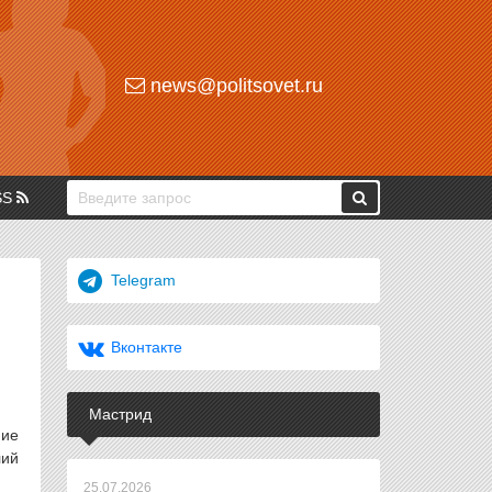
news@politsovet.ru
SS
Telegram
Вконтакте
Мастрид
ние
лий
25.07.2026