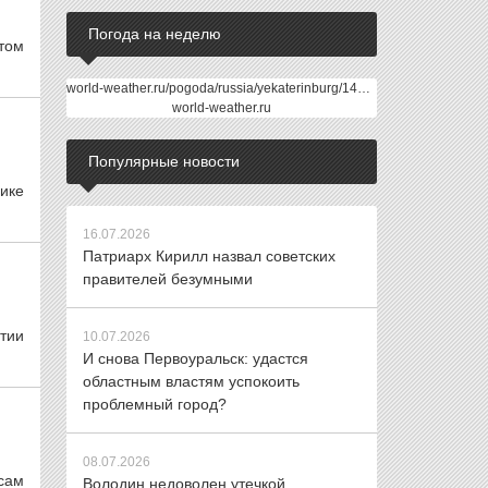
Погода на неделю
этом
world-weather.ru/pogoda/russia/yekaterinburg/14days/
world-weather.ru
Популярные новости
ике
16.07.2026
Патриарх Кирилл назвал советских
правителей безумными
тии
10.07.2026
И снова Первоуральск: удастся
областным властям успокоить
проблемный город?
08.07.2026
сам
Володин недоволен утечкой