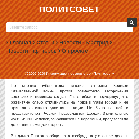
ПОЛИТСОВЕТ
01.10.2002, 09:57
«КЛАДБИЩЕНСКИЙ СКАНДАЛ»
ПРОДОЛЖАЕТСЯ
Главная
Статьи
Новости
Мастрид
28 сентября во Ржеве состоялось открытие кладбища советских
Новости партнеров
О проекте
и немецких солдат. В связи с этой акцией, вызвавшей множество
протестов со стороны всех слоев населения области, губернатор
Владимир Платов
выступил с заявлением в котором осудил
действия главы города Ржева
Александра Харченко,
назвав их
2000-
2026
Информационное агентство «Политсовет»
самоуправными и противозаконными.
По мнению губернатора, многие ветераны Великой
Отечественной войны против совместного захоронения
советских и немецких солдат. Глава области подчеркнул, что
ржевитяне слабо откликнулись на призыв главы города и не
приняли активного участия в акции. Не было на ней и
представителей Русской Православной Церкви. Значительную
часть из 300 человек, собравшихся на церемонии, представляла
делегация немецкой стороны.
Владимир Платов сообщил, что возбуждено уголовное дело, в