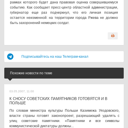
рамках которого будет дана правовая оценка совершившемуся
событию. Как сообщает пресс-центр областной администрации,
губернатор еще раз подчеркнул, что его личная позиция
остается неизменной: на территории города Ржева не должно
быть захоронений немецких солдат.
Подписывайтесь на наш Телеграм-канал
Похожие новости по теме
03.05.2007, 11:00
К СНОСУ СОВЕТСКИХ ПАМЯТНИКОВ ГОТОВЯТСЯ И В
ПОЛЬШЕ
По словам министра культуры Польши Казимежа Уяздовского,
власти страны готовят законопроект, разрешающий удалять с
улиц советские памятники. «Памятники и все символы
коммунистической диктатуры должны...