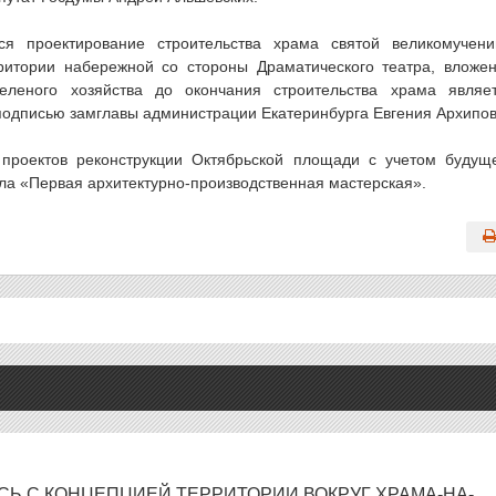
ся проектирование строительства храма святой великомучен
ритории набережной со стороны Драматического театра, вложе
еленого хозяйства до окончания строительства храма являе
подписью замглавы администрации Екатеринбурга Евгения Архипов
 проектов реконструкции Октябрьской площади с учетом будущ
ала «Первая архитектурно-производственная мастерская».
Ь С КОНЦЕПЦИЕЙ ТЕРРИТОРИИ ВОКРУГ ХРАМА-НА-