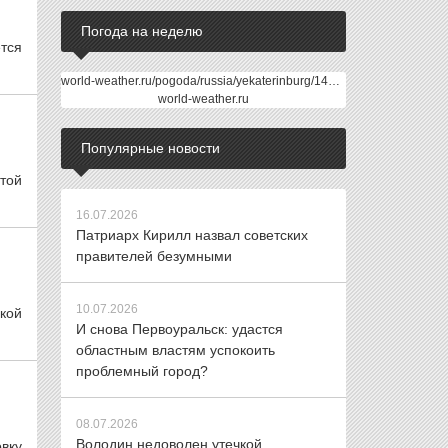
Погода на неделю
тся
world-weather.ru/pogoda/russia/yekaterinburg/14days/
world-weather.ru
Популярные новости
той
16.07.2026
Патриарх Кирилл назвал советских
правителей безумными
10.07.2026
кой
И снова Первоуральск: удастся
областным властям успокоить
проблемный город?
08.07.2026
Володин недоволен утечкой
вку