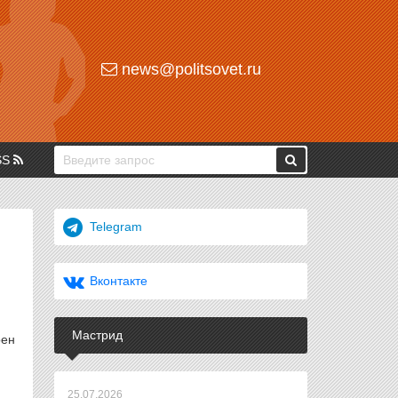
news@politsovet.ru
SS
Telegram
Вконтакте
Мастрид
оен
25.07.2026