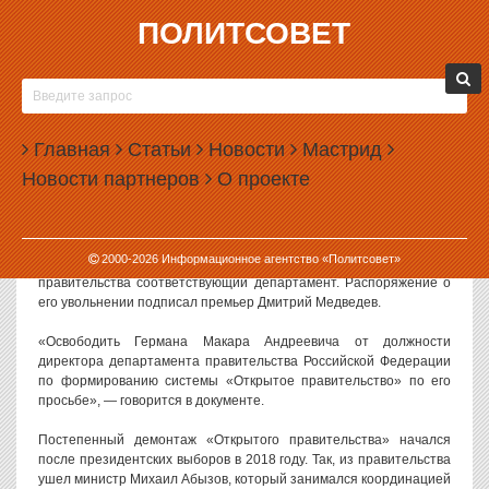
ПОЛИТСОВЕТ
23.07.2018, 17:50
МЕДВЕДЕВ УВОЛИЛ ЧИНОВНИКА,
ОТВЕЧАВШЕГО ЗА «ОТКРЫТОЕ
Главная
ПРАВИТЕЛЬСТВО»
Статьи
Новости
Мастрид
Новости партнеров
О проекте
Из правительства России уволен чиновник, который отвечал за
реализацию проекта «Открытое правительство», запущенного в
2012 году.
2000-
2026
Информационное агентство «Политсовет»
Речь идет о Макаре Германе, возглавлявшем в аппарате
правительства соответствующий департамент. Распоряжение о
его увольнении подписал премьер Дмитрий Медведев.
«Освободить Германа Макара Андреевича от должности
директора департамента правительства Российской Федерации
по формированию системы «Открытое правительство» по его
просьбе», — говорится в документе.
Постепенный демонтаж «Открытого правительства» начался
после президентских выборов в 2018 году. Так, из правительства
ушел министр Михаил Абызов, который занимался координацией