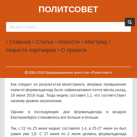
ПОЛИТСОВЕТ
12.07.2018, 16:01
ВОЗДУХ ЕКАТЕРИНБУРГА ПОЧТИ МЕСЯЦ
ЗАГРЯЗНЕН ФОРМАЛЬДЕГИДОМ
Главная
Статьи
Новости
Мастрид
В воздухе Екатеринбурга на протяжении последних четырех
Новости партнеров
О проекте
недель сохраняется повышенное содержание формальдегида,
причем со временем оно только росло.
Такие данные публикует Уральское управление по
2000-
2026
Информационное агентство «Политсовет»
гидрометеорологии и мониторингу окружающей среды.
Как следует из результатов мониторинга, впервые превышение
норм по формальдегиду было зафиксировано почти месяц назад,
18 июня 2018 года. Тогда индекс составил 1,1, что соответствует
низкому уровню загрязнения.
Однако в последующие дни формальдегида в воздухе
Екатеринбурга становилось все больше и больше.
Так, с 22 по 25 июня индекс составлял 1,4, а 25-27 июня он был
равен уже 1,8. С 27 июня по 2 июля уровень формальдегида