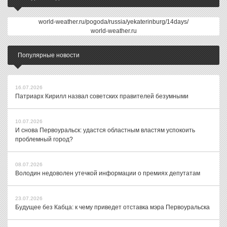
world-weather.ru/pogoda/russia/yekaterinburg/14days/
world-weather.ru
Популярные новости
16.07.2026
Патриарх Кирилл назвал советских правителей безумными
10.07.2026
И снова Первоуральск: удастся областным властям успокоить
проблемный город?
08.07.2026
Володин недоволен утечкой информации о премиях депутатам
23.07.2026
Будущее без Кабца: к чему приведет отставка мэра Первоуральска