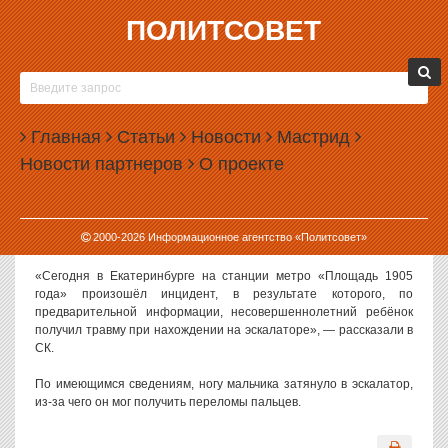
ПОЛИТСОВЕТ
04.06.2018, 13:25
В ЕКАТЕРИНБУРГЕ РЕБЕНКА ЗАТЯНУЛО В
ЭСКАЛАТОР МЕТРО
Главная
Статьи
Новости
Мастрид
В Екатеринбурге на станции метро «Площадь 1905 года»
Новости партнеров
О проекте
десятилетний мальчик получил травмы, находясь на эскалаторе.
Как сообщают в следственном управлении СК РФ по
Свердловской области, инцидент произошел днем 4 июня 2018
2000-
2026
Информационное агентство «Политсовет»
года.
«Сегодня в Екатеринбурге на станции метро «Площадь 1905
года» произошёл инцидент, в результате которого, по
предварительной информации, несовершеннолетний ребёнок
получил травму при нахождении на эскалаторе», — рассказали в
СК.
По имеющимся сведениям, ногу мальчика затянуло в эскалатор,
из-за чего он мог получить переломы пальцев.