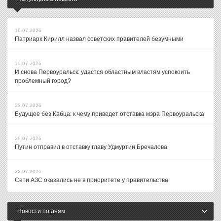
16.07.2026
Патриарх Кирилл назвал советских правителей безумными
10.07.2026
И снова Первоуральск: удастся областным властям успокоить
проблемный город?
23.07.2026
Будущее без Кабца: к чему приведет отставка мэра Первоуральска
29.07.2026
Путин отправил в отставку главу Удмуртии Бречалова
22.07.2026
Сети АЗС оказались не в приоритете у правительства
Новости по дням