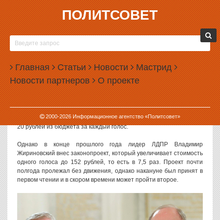
ПОЛИТСОВЕТ
23.05.2018, 12:17
ФИНАНСИРОВАНИЕ ЛДПР И КПРФ ИЗ
БЮДЖЕТА УВЕЛИЧАТ В 7,5 РАЗ
Главная
Статьи
Новости
Мастрид
Государственная дума в оперативном режиме принимает
Новости партнеров
О проекте
поправки, которые в семь с лишним раз увеличат
финансирование партий по итогам выборов президента.
По действующему закону, политические партии, чей кандидат на
2000-
2026
Информационное агентство «Политсовет»
президентских выборах набрал больше 3% голосов, получают по
20 рублей из бюджета за каждый голос.
Однако в конце прошлого года лидер ЛДПР Владимир
Жириновский внес законопроект, который увеличивает стоимость
одного голоса до 152 рублей, то есть в 7,5 раз. Проект почти
полгода пролежал без движения, однако накануне был принят в
первом чтении и в скором времени может пройти второе.