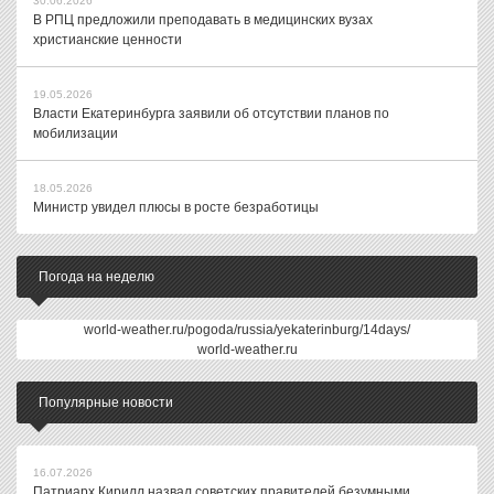
30.06.2026
В РПЦ предложили преподавать в медицинских вузах
христианские ценности
19.05.2026
Власти Екатеринбурга заявили об отсутствии планов по
мобилизации
18.05.2026
Министр увидел плюсы в росте безработицы
Погода на неделю
world-weather.ru/pogoda/russia/yekaterinburg/14days/
world-weather.ru
Популярные новости
16.07.2026
Патриарх Кирилл назвал советских правителей безумными