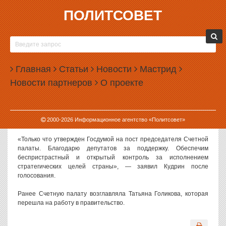
ПОЛИТСОВЕТ
22.05.2018, 16:17
КУДРИНА УТВЕРДИЛИ ГЛАВОЙ СЧЕТНОЙ
ПАЛАТЫ
Главная
Статьи
Новости
Мастрид
Государственная дума утвердила кандидатуру Алексея Кудрина
Новости партнеров
О проекте
на пост председателя Счетной палаты РФ.
Кандидатуру Кудрина накануне внес в Госдуму президент
Владимир Путин. До этого назначение экс-министра финансов
2000-
2026
Информационное агентство «Политсовет»
новым председателем СП одобрила фракция «Единая Россия».
«Только что утвержден Госдумой на пост председателя Счетной
палаты. Благодарю депутатов за поддержку. Обеспечим
беспристрастный и открытый контроль за исполнением
стратегических целей страны», — заявил Кудрин после
голосования.
Ранее Счетную палату возглавляла Татьяна Голикова, которая
перешла на работу в правительство.