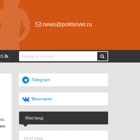
news@politsovet.ru
SS
Telegram
Вконтакте
Мастрид
го.
емя
25.07.2026