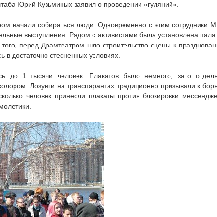
штаба Юрий Кузьминых заявил о проведении «гуляний».
тром начали собираться люди. Одновременно с этим сотрудники 
тельные выступления. Рядом с активистами была установлена пала
того, перед Драмтеатром шло строительство сцены к празднова
ь в достаточно стесненных условиях.
ь до 1 тысячи человек. Плакатов было немного, зато отдел
иколором. Лозунги на транспарантах традиционно призывали к бор
сколько человек принесли плакаты против блокировки мессендж
молетики.