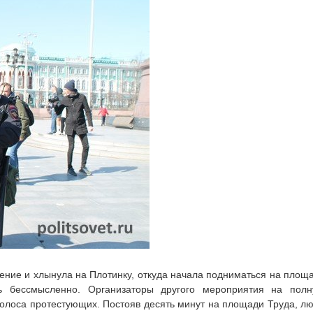
ение и хлынула на Плотинку, откуда начала подниматься на площ
сь бессмысленно. Организаторы другого мероприятия на пол
 голоса протестующих. Постояв десять минут на площади Труда, л