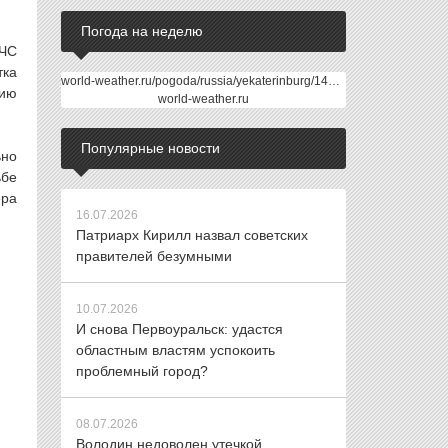
Погода на неделю
МЧС
тка
world-weather.ru/pogoda/russia/yekaterinburg/14days/
нию
world-weather.ru
Популярные новости
ьно
ьбе
ера
16.07.2026
Патриарх Кирилл назвал советских
правителей безумными
10.07.2026
И снова Первоуральск: удастся
областным властям успокоить
проблемный город?
08.07.2026
Володин недоволен утечкой