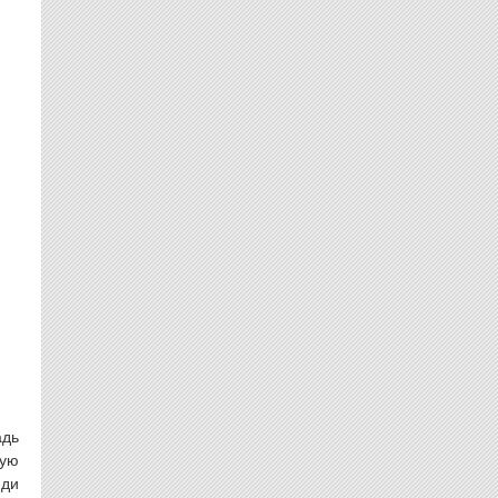
адь
ную
юди