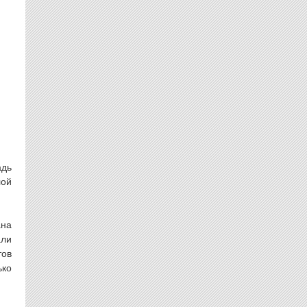
адь
лой
ана
али
тов
ько