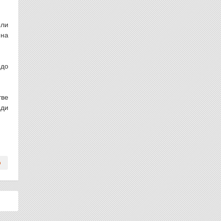
ыли
ина
 до
тве
ади