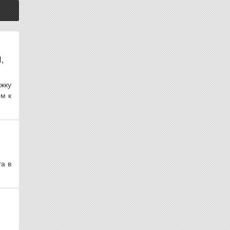
,
жку
ом к
а в