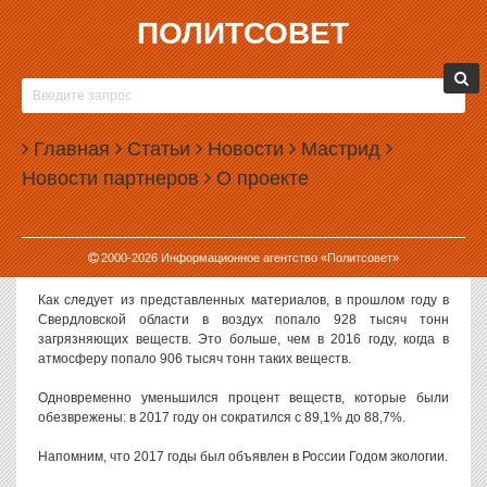
ПОЛИТСОВЕТ
24.04.2018, 09:56
В ГОД ЭКОЛОГИИ НА УРАЛЕ УВЕЛИЧИЛИСЬ
ВРЕДНЫЕ ВЫБРОСЫ В АТМОСФЕРУ
Главная
Статьи
Новости
Мастрид
В Свердловской области в 2017 году увеличился объем
Новости партнеров
О проекте
загрязняющих выбросов в атмосферу.
Данные о выбросах и улавливании загрязняющих атмосферу
веществ, отходящих от стационарных источников, приводит
2000-
2026
Информационное агентство «Политсовет»
Свердловскстат.
Как следует из представленных материалов, в прошлом году в
Свердловской области в воздух попало 928 тысяч тонн
загрязняющих веществ. Это больше, чем в 2016 году, когда в
атмосферу попало 906 тысяч тонн таких веществ.
Одновременно уменьшился процент веществ, которые были
обезврежены: в 2017 году он сократился с 89,1% до 88,7%.
Напомним, что 2017 годы был объявлен в России Годом экологии.