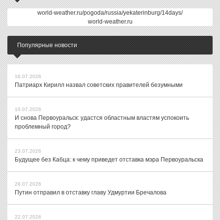
world-weather.ru/pogoda/russia/yekaterinburg/14days/
world-weather.ru
Популярные новости
16.07.2026
Патриарх Кирилл назвал советских правителей безумными
10.07.2026
И снова Первоуральск: удастся областным властям успокоить
проблемный город?
23.07.2026
Будущее без Кабца: к чему приведет отставка мэра Первоуральска
29.07.2026
Путин отправил в отставку главу Удмуртии Бречалова
22.07.2026