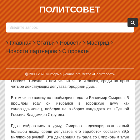
ПОЛИТСОВЕТ
23.04.2018, 09:42
САМОВЫДВИЖЕНЕЦ, ПОБЕДИВШИЙ
ЕДИНОРОССА, ПОДАЛ ДОКУМЕНТЫ НА
Главная
ПРАЙМЕРИЗ ЕР
Статьи
Новости
Мастрид
Новости партнеров
О проекте
Депутат городской думы Екатеринбурга Владимир Смирнов
подал документы на участие в праймериз «Единой России». В
прошлом году он боролся на выборах против кандидата от ЕР.
2000-
2026
Информационное агентство «Политсовет»
Список участников праймериз опубликован на сайте «Единой
России». Сейчас в нем числится 16 человек, среди которых
четыре действующих депутата городской думы.
В том числе заявку на праймериз подал и Владимир Смирнов. В
прошлом году он избрался в городскую думу как
самовыдвиженец, победив на выборах кандидата от «Единой
России» Владимира Стругова.
Едва избравшись в думу, Смирнов задекларировал самый
большой доход среди депутатов: его заработок составил 39,5
миллионов рублей. Эта декларация сыграла со Смирновым злую