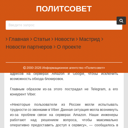
ПОЛИТСОВЕТ
17.04.2018, 09:06
ИЗ-ЗА БЛОКИРОВКИ TELEGRAM ПОСТРАДАЛ
VIBER
Главная
Статьи
Новости
Мастрид
Из-за блокировки мессенджера Telegram в России пострадал
Новости партнеров
О проекте
другой популярный мессенджер Viber. У его пользователей
возникли проблемы со звонками.
Блокировка Telegram началась в России 16 апреля 2018 года, и к
2000-
2026
Информационное агентство «Политсовет»
вечеру Роскомнадзор заблокировал около 2 миллионов IP-
адресов на серверах Amazon и Google, чтобы исключить
возможность обхода блокировок.
Главным образом из-за этого пострадал не Telegram, а его
конкурент Viber.
«Некоторые пользователи из России могли испытывать
трудности со звонками в Viber. Данная ситуация могла возникнуть
из-за проблем связи на серверах Amazon. Наши инженеры
работают над решением вопроса, чтобы максимально
оперативно предоставить доступ к сервису», — сообщалось в