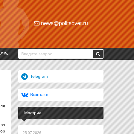
news@politsovet.ru
SS
Telegram
Вконтакте
для
Мастрид
ово
тор
25.07.2026