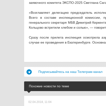
заявочного комитета ЭКСПО-2025 Светлана Сага
«Возглавляет делегацию председатель исполн
Всего в составе инспекционной комиссии, п
генерального секретаря МБВ Димитрий Керкентз
Кольцово встретили хлебом и солью», — говори
Сразу после прилета инспекция осмотрела аэр
случае ее проведения в Екатеринбурге. Основная
Подписывайтесь на наш Телеграм-канал
Похожие новости по теме
02.04.2018, 11:04