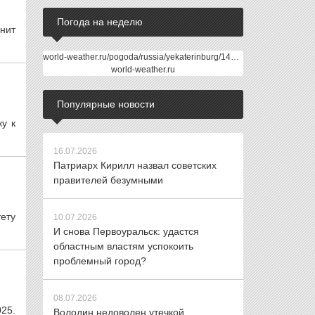
Погода на неделю
нит
world-weather.ru/pogoda/russia/yekaterinburg/14days/
world-weather.ru
Популярные новости
у к
16.07.2026
Патриарх Кирилл назвал советских
правителей безумными
ету
10.07.2026
И снова Первоуральск: удастся
областным властям успокоить
проблемный город?
08.07.2026
25.
Володин недоволен утечкой