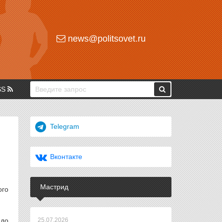
news@politsovet.ru
SS
Telegram
Вконтакте
Мастрид
ого
 до
25.07.2026