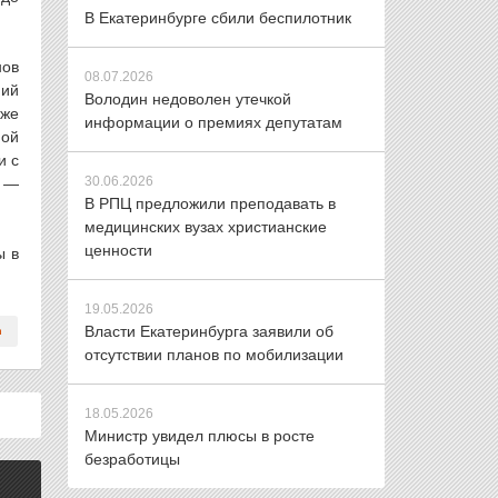
В Екатеринбурге сбили беспилотник
нов
08.07.2026
ний
Володин недоволен утечкой
кже
информации о премиях депутатам
ной
и с
30.06.2026
, —
В РПЦ предложили преподавать в
медицинских вузах христианские
ценности
ы в
19.05.2026
Власти Екатеринбурга заявили об
отсутствии планов по мобилизации
18.05.2026
Министр увидел плюсы в росте
безработицы