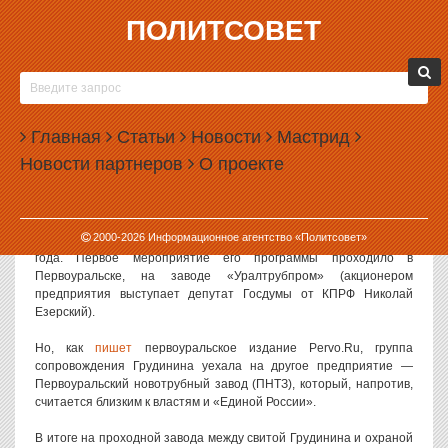
ПОЛИТСОВЕТ
02.02.2018, 16:07
КОМАНДА ГРУДИНИНА ПЕРЕПУТАЛА
УРАЛЬСКИЕ ЗАВОДЫ
Главная
Статьи
Новости
Мастрид
Визит кандидата КПРФ Павла Грудинина в Свердловскую область
Новости партнеров
О проекте
не обошелся без курьеза. Его команда перепутала заводы и
приехала совсем не туда, где была намечена встреча с
кандидатом.
2000-
2026
Информационное агентство «Политсовет»
Грудинин приезжал в Свердловскую область 1 февраля 2018
года. Первое мероприятие его программы проходило в
Первоуральске, на заводе «Уралтрубпром» (акционером
предприятия выступает депутат Госдумы от КПРФ Николай
Езерский).
Но, как
пишет
первоуральское издание Pervo.Ru, группа
сопровождения Грудинина уехала на другое предприятие —
Первоуральский новотрубный завод (ПНТЗ), который, напротив,
считается близким к властям и «Единой России».
В итоге на проходной завода между свитой Грудинина и охраной